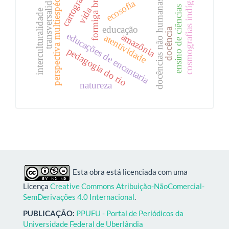
cosmografias indígenas
formiga brava
cartografia
transversalidade
perspectiva multiespécies
ecosofia
docências não humanas
ensino de ciências
vida
interculturalidade
educação
docência
educações de encantaria
amazônia
atentividade
pedagogia do rio
natureza
Esta obra está licenciada com uma
Licença
Creative Commons Atribuição-NãoComercial-
SemDerivações 4.0 Internacional
.
PUBLICAÇÃO:
PPUFU - Portal de Periódicos da
Universidade Federal de Uberlândia