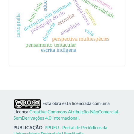
educação
geometria
formiga brava
transversalidade
docências não humanas
huni kuin
natureza
pedagogia do rio
ecosofia
cartografia
amazônia
docência
vida
perspectiva multiespécies
pensamento tentacular
escrita indígena
Esta obra está licenciada com uma
Licença
Creative Commons Atribuição-NãoComercial-
SemDerivações 4.0 Internacional
.
PUBLICAÇÃO:
PPUFU - Portal de Periódicos da
Universidade Federal de Uberlândia