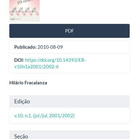
de
artigos
PDF
Publicado:
2010-08-09
DOI:
https://doi.org/10.14393/ER-
v10n1a2001/2002-6
Conteúdo
Hilário Fracalanza
do
Detalhes
Edição
artigo
do
principal
v.10, n.1, (jul./jul. 2001/2002)
artigo
Seção