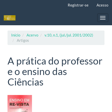
Navegação
Registrar-se
Acesso
Principal
Conteúdo
principal
Toggl
Barra
navig
Lateral
Início
Acervo
v.10, n.1, (jul./jul. 2001/2002)
Artigos
A prática do professor
e o ensino das
Ciências
Barra
lateral