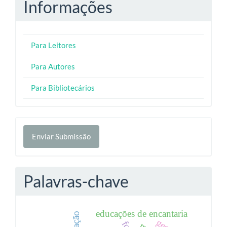
Informações
Para Leitores
Para Autores
Para Bibliotecários
Enviar
Enviar Submissão
Submissão
Palavras-chave
educações de encantaria