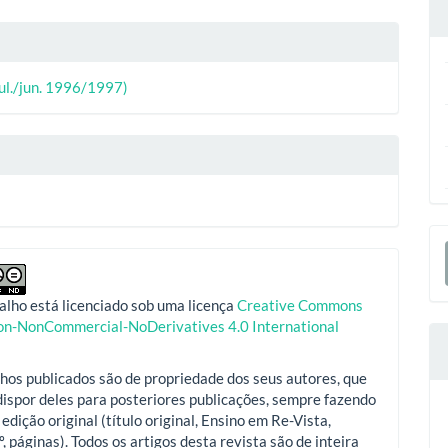
lhes
o
ipal
(jul./jun. 1996/1997)
o
E
S
alho está licenciado sob uma licença
Creative Commons
ion-NonCommercial-NoDerivatives 4.0 International
hos publicados são de propriedade dos seus autores, que
ispor deles para posteriores publicações, sempre fazendo
 edição original (título original, Ensino em Re-Vista,
º, páginas). Todos os artigos desta revista são de inteira