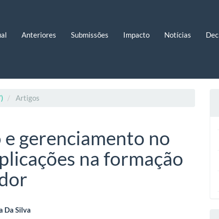
al
Anteriores
Submissões
Impacto
Notícias
Dec
7)
Artigos
o e gerenciamento no
mplicações na formação
ador
eúdo
a Da Silva