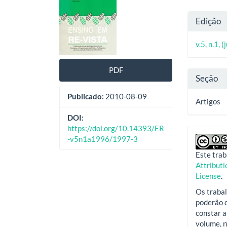
lateral
do
Deta
Edição
de
artig
do
artigos
princ
v.5, n.1, 
artig
PDF
Seção
Publicado:
2010-08-09
Artigos
DOI:
https://doi.org/10.14393/ER
-v5n1a1996/1997-3
Este trab
Attribut
License
.
Os trabal
poderão d
constar a
volume, n