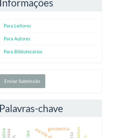
Informações
Para Leitores
Para Autores
Para Bibliotecários
nviar
Enviar Submissão
ubmissão
Palavras-chave
geometria