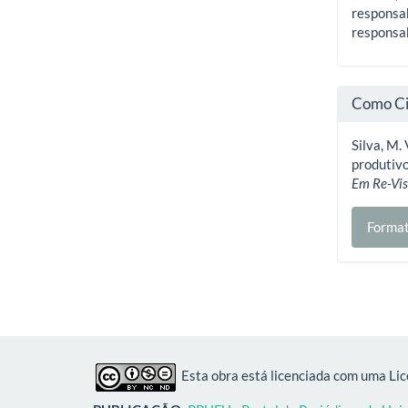
responsab
responsab
Como Ci
Silva, M.
produtivo
Em Re-Vis
Format
Esta obra está licenciada com uma Li