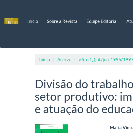
Navegação
Principal
Conteúdo
Início
Sobre a Revista
Equipe Editorial
Atu
principal
Barra
Lateral
Início
Acervo
v.5, n.1, (jul./jun. 1996/199
Divisão do trabalh
setor produtivo: i
e atuação do educ
Barra
Cont
Maria Vieir