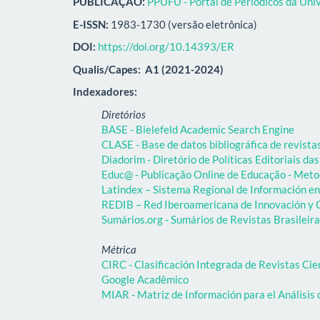
PUBLICAÇÃO:
PPUFU - Portal de Periódicos da Uni
E-ISSN:
1983-1730 (versão eletrônica)
DOI:
https://doi.org/10.14393/ER
Qualis/Capes:
A1 (2021-2024)
Indexadores:
Diretórios
BASE - Bielefeld Academic Search Engine
CLASE - Base de datos bibliográfica de revist
Diadorim - Diretório de Políticas Editoriais das
Educ@ - Publicação Online de Educação - Meto
Latindex – Sistema Regional de Información en 
REDIB – Red Iberoamericana de Innovación y C
Sumários.org - Sumários de Revistas Brasileir
Métrica
CIRC - Clasificación Integrada de Revistas Cie
Google Acadêmico
MIAR - Matriz de Información para el Análisis 