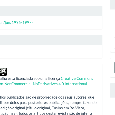
lhes
o
ipal
(jul./jun. 1996/1997)
o
E
S
alho está licenciado sob uma licença
Creative Commons
ion-NonCommercial-NoDerivatives 4.0 International
hos publicados são de propriedade dos seus autores, que
ispor deles para posteriores publicações, sempre fazendo
 edição original (título original, Ensino em Re-Vista,
º, páginas). Todos os artigos desta revista são de inteira