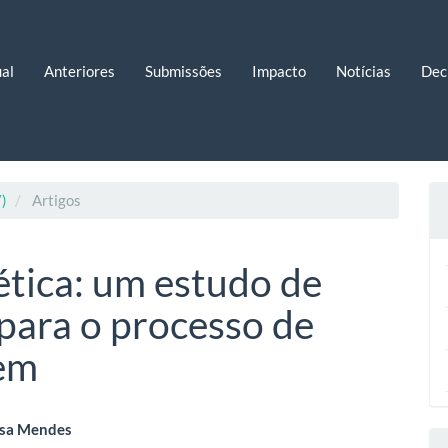
al
Anteriores
Submissões
Impacto
Notícias
Dec
7)
Artigos
tica: um estudo de
 para o processo de
em
eúdo
osa Mendes