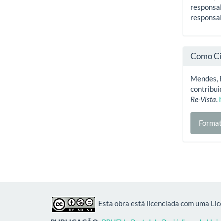
responsab
responsab
Como Ci
Mendes, E
contribu
Re-Vista
.
Format
Esta obra está licenciada com uma Li