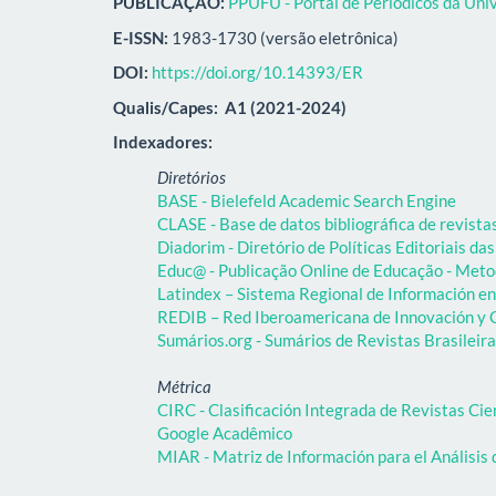
PUBLICAÇÃO:
PPUFU - Portal de Periódicos da Uni
E-ISSN:
1983-1730 (versão eletrônica)
DOI:
https://doi.org/10.14393/ER
Qualis/Capes:
A1 (2021-2024)
Indexadores:
Diretórios
BASE - Bielefeld Academic Search Engine
CLASE - Base de datos bibliográfica de revist
Diadorim - Diretório de Políticas Editoriais das
Educ@ - Publicação Online de Educação - Meto
Latindex – Sistema Regional de Información en 
REDIB – Red Iberoamericana de Innovación y C
Sumários.org - Sumários de Revistas Brasileir
Métrica
CIRC - Clasificación Integrada de Revistas Cie
Google Acadêmico
MIAR - Matriz de Información para el Análisis 