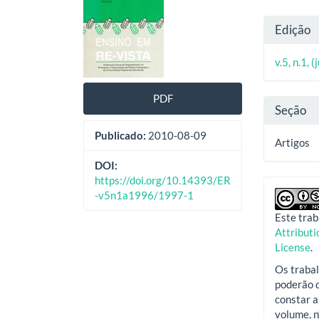
lateral
do
Deta
Edição
de
artig
do
artigos
princ
v.5, n.1, 
artig
PDF
Seção
Publicado:
2010-08-09
Artigos
DOI:
https://doi.org/10.14393/ER
-v5n1a1996/1997-1
Este trab
Attribut
License
.
Os trabal
poderão d
constar a
volume, n