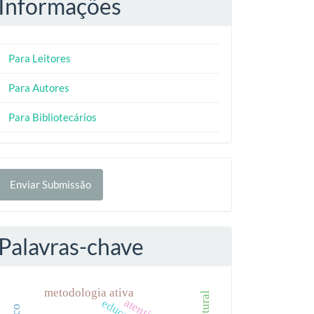
Informações
Para Leitores
Para Autores
Para Bibliotecários
nviar
Enviar Submissão
ubmissão
Palavras-chave
metodologia ativa
educação