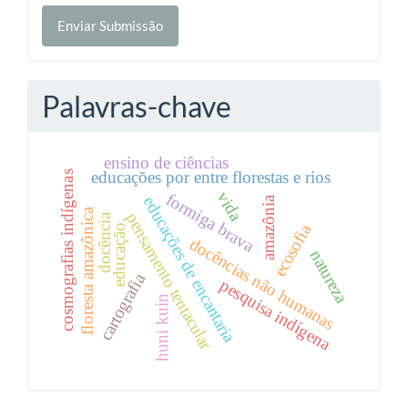
Enviar
Enviar Submissão
Submissão
Palavras-chave
ensino de ciências
educações por entre florestas e rios
cosmografias indígenas
vida
formiga brava
educações de encantaria
amazônia
floresta amazônica
pensamento tentacular
docência
ecosofia
educação
docências não humanas
natureza
cartografia
pesquisa indígena
huni kuin