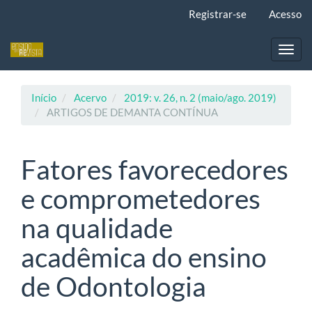
Navegação
Registrar-se
Acesso
Principal
Conteúdo
principal
Toggl
Barra
navig
Lateral
Início
Acervo
2019: v. 26, n. 2 (maio/ago. 2019)
ARTIGOS DE DEMANTA CONTÍNUA
Fatores favorecedores
e comprometedores
na qualidade
acadêmica do ensino
de Odontologia