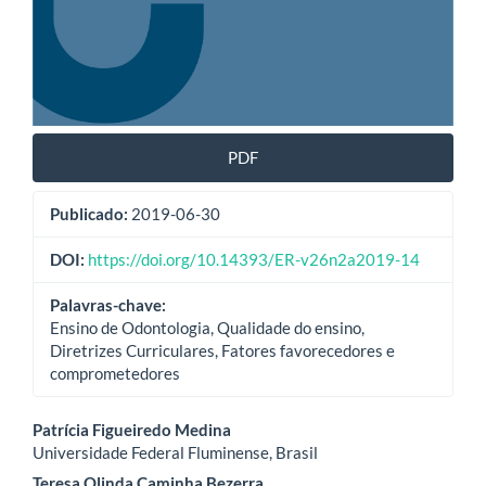
PDF
Publicado:
2019-06-30
DOI:
https://doi.org/10.14393/ER-v26n2a2019-14
Palavras-chave:
Ensino de Odontologia, Qualidade do ensino,
Diretrizes Curriculares, Fatores favorecedores e
comprometedores
Conteúdo
Patrícia Figueiredo Medina
Universidade Federal Fluminense, Brasil
do
Teresa Olinda Caminha Bezerra