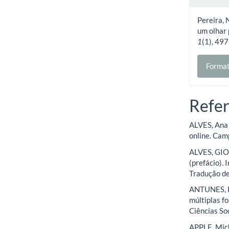
Pereira, 
um olhar 
1
(1), 49
Format
Refer
ALVES, Ana 
online. Camp
ALVES, GIOV
(prefácio).
Tradução de
ANTUNES, Ri
múltiplas f
Ciências Soc
APPLE, Mich