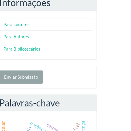
Informações
Para Leitores
Para Autores
Para Bibliotecários
nviar
Enviar Submissão
ubmissão
Palavras-chave
docência
cartografia