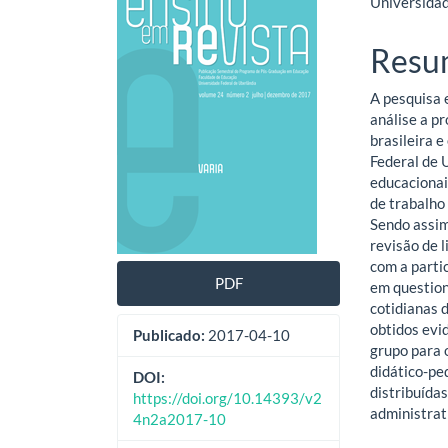
Universidad
lateral
do
de
artig
Resu
artigos
princ
A pesquisa 
análise a p
brasileira 
Federal de 
educacionai
de trabalho
Sendo assim
revisão de l
com a parti
PDF
em question
cotidianas d
obtidos evi
Publicado:
2017-04-10
grupo para 
didático-pe
DOI:
distribuída
https://doi.org/10.14393/v2
administrat
4n2a2017-10