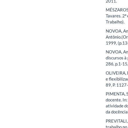
2011.
MÉSZAROS, I
Tavares. 2ª
Trabalho).
NOVOA, Antô
Antônio.(Org
1999, (p.13
NOVOA, Antó
discursos à
286, p.1-15
OLIVEIRA, D
e flexibiliz
89, P. 1127
PIMENTA, Se
docente. In
atividade d
da docência
PREVITALI, 
trabalho no