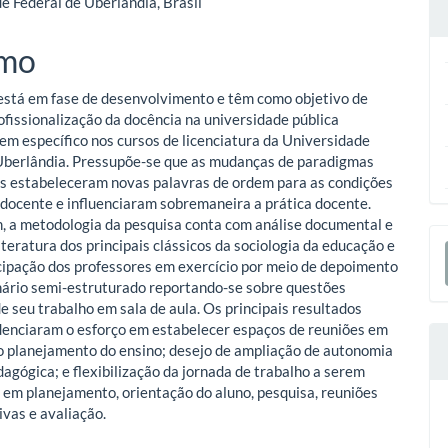
e Federal de Uberlândia, Brasil
o
mo
ipal
está em fase de desenvolvimento e têm como objetivo de
rofissionalização da docência na universidade pública
e em específico nos cursos de licenciatura da Universidade
Uberlândia. Pressupõe-se que as mudanças de paradigmas
s estabeleceram novas palavras de ordem para as condições
 docente e influenciaram sobremaneira a prática docente.
, a metodologia da pesquisa conta com análise documental e
E
iteratura dos principais clássicos da sociologia da educação e
cipação dos professores em exercício por meio de depoimento
S
ário semi-estruturado reportando-se sobre questões
e seu trabalho em sala de aula. Os principais resultados
denciaram o esforço em estabelecer espaços de reuniões em
o planejamento do ensino; desejo de ampliação de autonomia
dagógica; e flexibilização da jornada de trabalho a serem
s em planejamento, orientação do aluno, pesquisa, reuniões
ivas e avaliação.