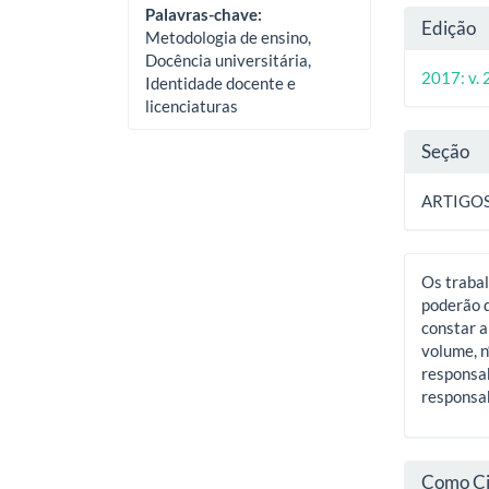
Deta
Palavras-chave:
Edição
Metodologia de ensino,
do
Docência universitária,
2017: v. 
Identidade docente e
artig
licenciaturas
Seção
ARTIGO
Os trabal
poderão d
constar a
volume, n
responsab
responsab
Como Ci