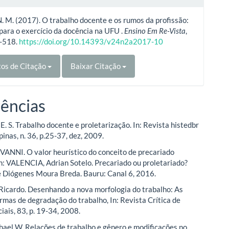
N. M. (2017). O trabalho docente e os rumos da profissão:
para o exercício da docência na UFU .
Ensino Em Re-Vista
,
7-518.
https://doi.org/10.14393/v24n2a2017-10
os de Citação
Baixar Citação
ências
E. S. Trabalho docente e proletarização. In: Revista histedbr
inas, n. 36, p.25-37, dez, 2009.
ANNI. O valor heurístico do conceito de precariado
 In: VALENCIA, Adrian Sotelo. Precariado ou proletariado?
 Diógenes Moura Breda. Bauru: Canal 6, 2016.
cardo. Desenhando a nova morfologia do trabalho: As
ormas de degradação do trabalho, In: Revista Crítica de
iais, 83, p. 19-34, 2008.
ael W. Relações de trabalho e gênero e modificações no