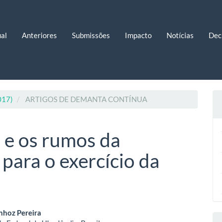
al
Anteriores
Submissões
Impacto
Notícias
Dec
2017)
ARTIGOS DE DEMANTA CONTÍNUA
 e os rumos da
 para o exercício da
eúdo
hoz Pereira