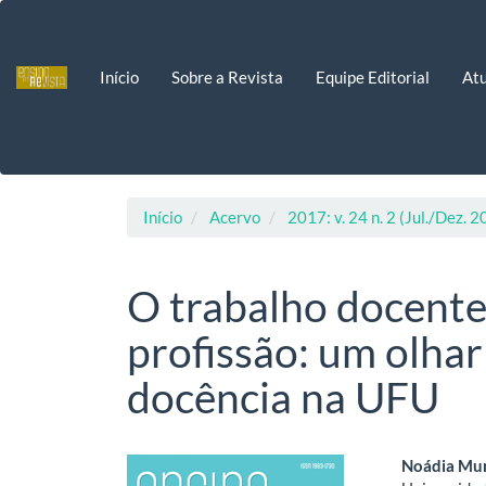
Navegação
Principal
Conteúdo
Início
Sobre a Revista
Equipe Editorial
Atu
principal
Barra
Lateral
Início
Acervo
2017: v. 24 n. 2 (Jul./Dez. 
O trabalho docente
profissão: um olhar
docência na UFU
Barra
Cont
Noádia Mun