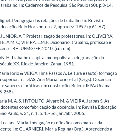
 trabalho. In: Cadernos de Pesquisa. São Paulo (60), p.3-14,
uel. Pedagogia das relações de trabalho. In: Revista
ducação, Belo Horizonte, n. 2, ago./dez. 1997 (p.61-67).
JUNIOR, A.F. Proletarização de professores. In: OLIVEIRA,
E, A.M. C; VIEIRA, L.M.F. Dicionário: trabalho, profissão e
cente. BH: UFMG/FE, 2010. (cd rom).
 H. Trabalho e capital monopolista: a degradação do
 século XX. Rio de Janeiro: Zahar, 1981.
aria Iorio & VEIGA, Ilma Passos A. Leitura e (auto) formação
superior. In: DIAS, Ana Maria Iorio, et al (Orgs). Docência
ia: saberes e práticas em construção. Belém: IFPA/Unama,
5-258).
ia M. A. & HYPOLITO, Alvaro M. & VIEIRA, Jarbas S. As
 docentes como fabricação da docência. In: Revista Educação
São Paulo, v. 31, n. 1, p. 45-56, jan./abr. 2005.
Luciana Maria. Indagação e reflexão como marcas da
ocente. In: GUARNIERI, Maria Regina (Org.). Aprendendo a