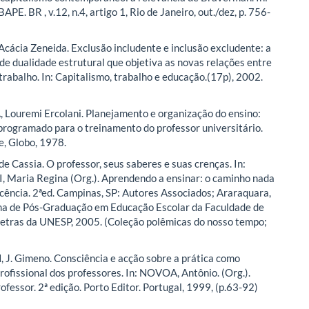
PE. BR , v.12, n.4, artigo 1, Rio de Janeiro, out./dez, p. 756-
ácia Zeneida. Exclusão includente e inclusão excludente: a
de dualidade estrutural que objetiva as novas relações entre
trabalho. In: Capitalismo, trabalho e educação.(17p), 2002.
ouremi Ercolani. Planejamento e organização do ensino:
rogramado para o treinamento do professor universitário.
e, Globo, 1978.
de Cassia. O professor, seus saberes e suas crenças. In:
Maria Regina (Org.). Aprendendo a ensinar: o caminho nada
cência. 2ªed. Campinas, SP: Autores Associados; Araraquara,
ma de Pós-Graduação em Educação Escolar da Faculdade de
Letras da UNESP, 2005. (Coleção polêmicas do nosso tempo;
J. Gimeno. Consciência e acção sobre a prática como
profissional dos professores. In: NOVOA, Antônio. (Org.).
ofessor. 2ª edição. Porto Editor. Portugal, 1999, (p.63-92)