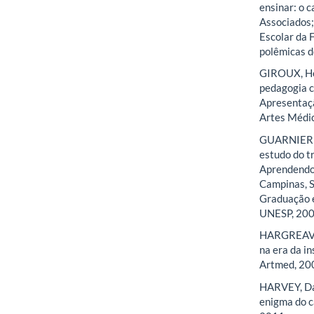
ensinar: o 
Associados
Escolar da 
polêmicas d
GIROUX, Hen
pedagogia c
Apresentaçã
Artes Médic
GUARNIERI, 
estudo do t
Aprendendo 
Campinas, S
Graduação e
UNESP, 2005
HARGREAVES
na era da i
Artmed, 20
HARVEY, Dav
enigma do ca