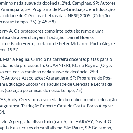
caminho nada suave da docência. 2ªed. Campinas, SP: Autores
; Araraquara, SP: Programa de Pós-Graduação em Educação
Faculdade de Ciências e Letras da UNESP, 2005. (Coleção
o nosso tempo; 75) (p.45-59).
ry A. Os professores como intelectuais: rumo a uma
rítica da aprendizagem. Tradução: Daniel Bueno.
o de Paulo Freire, prefácio de Peter McLaren. Porto Alegre:
as, 1997.
Maria Regina. O início na carreira docente: pistas para o
rabalho do professor. In: GUARNIERI, Maria Regina (Org.).
a ensinar: o caminho nada suave da docência. 2ªed.
P: Autores Associados; Araraquara, SP: Programa de Pós-
m Educação Escolar da Faculdade de Ciências e Letras da
. (Coleção polêmicas do nosso tempo; 75).
, Andy. O ensino na sociedade do conhecimento: educação
nsegurança. Tradução Roberto Cataldo Costa. Porto Alegre:
04.
id. A geografia disso tudo (cap. 6). In: HARVEY, David. O
pital: e as crises do capitalismo. São Paulo, SP: Boitempo,