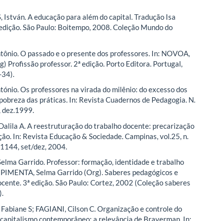
stván. A educação para além do capital. Tradução Isa
 edição. São Paulo: Boitempo, 2008. Coleção Mundo do
nio. O passado e o presente dos professores. In: NOVOA,
) Profissão professor. 2ª edição. Porto Editora. Portugal,
-34).
nio. Os professores na virada do milênio: do excesso dos
 pobreza das práticas. In: Revista Cuadernos de Pedagogia. N.
, dez.1999.
alila A. A reestruturação do trabalho docente: precarização
ação. In: Revista Educação & Sociedade. Campinas, vol.25, n.
-1144, set/dez, 2004.
lma Garrido. Professor: formação, identidade e trabalho
: PIMENTA, Selma Garrido (Org). Saberes pedagógicos e
ocente. 3ª edição. São Paulo: Cortez, 2002 (Coleção saberes
).
Fabiane S; FAGIANI, Cilson C. Organização e controle do
 capitalismo contemporâneo: a relevância de Braverman. In: