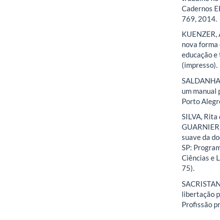
Cadernos EBA
769, 2014.
KUENZER, Ac
nova forma 
educação e 
(impresso).
SALDANHA, L
um manual p
Porto Alegr
SILVA, Rita 
GUARNIERI, 
suave da do
SP: Progra
Ciências e 
75).
SACRISTAN, 
libertação 
Profissão pr