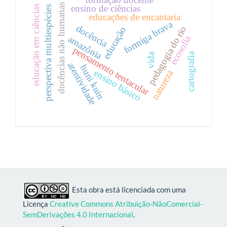
formação docente
docências não humanas
ensino de ciências
educação em ciências
perspectiva multiespécies
educações de encantaria
formiga brava
docência
pedagogia do rio
educação
ecosofia
amazônia
pensamento tentacular
cartografia
vida
atentividade
huni kuin
ensino básico
natureza
Esta obra está licenciada com uma
Licença
Creative Commons Atribuição-NãoComercial-
SemDerivações 4.0 Internacional
.