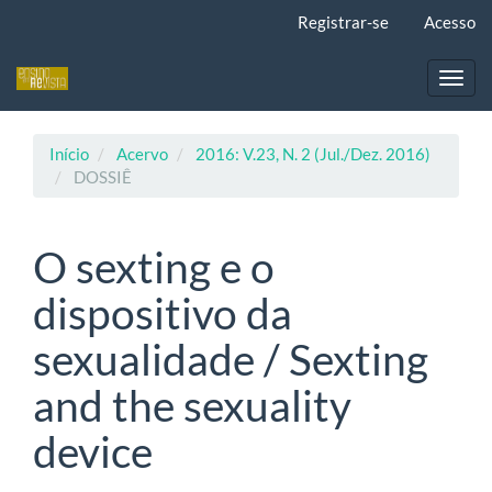
Navegação
Registrar-se
Acesso
Principal
Conteúdo
principal
Toggl
Barra
navig
Lateral
Início
Acervo
2016: V.23, N. 2 (Jul./Dez. 2016)
DOSSIÊ
O sexting e o
dispositivo da
sexualidade / Sexting
and the sexuality
device