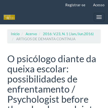
Navegação
Registrar-se
Acesso
Principal
Conteúdo
principal
Toggl
Barra
navig
Lateral
Início
Acervo
2016: V.23, N. 1 (Jan./Jun.2016)
ARTIGOS DE DEMANTA CONTÍNUA
O psicólogo diante da
queixa escolar:
possibilidades de
enfrentamento /
Psychologist before