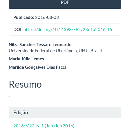
PDF
Publicado:
2016-08-03
DOI:
https://doi.org/10.14393/ER-v23n1a2016-15
Conteúdo
Nilza Sanches Tessaro Leonardo
Universidade Federal de Uberlândia, UFU - Brasil
do
Maria Júlia Lemes
artigo
Marilda Gonçalves Dias Facci
principal
Resumo
.
Detalhes
Edição
do
2016: V.23, N. 1 (Jan./Jun.2016)