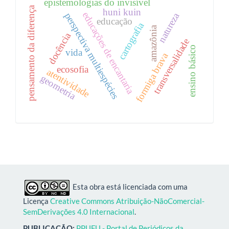
epistemologias do invisível
pensamento da diferença
huni kuin
educações de encantaria
natureza
perspectiva multiespécies
educação
cartografia
amazônia
docência
transversalidade
ensino básico
vida
formiga brava
ecosofia
atentividade
geometria
Esta obra está licenciada com uma
Licença
Creative Commons Atribuição-NãoComercial-
SemDerivações 4.0 Internacional
.
PUBLICAÇÃO:
PPUFU - Portal de Periódicos da