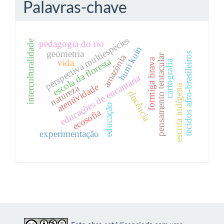
Palavras-chave
perspectiva multiespécies
interculturalidade
pedagogia do rio
huni kuin
geometria
tecidos afro-brasileiros
pensamento tentacular
amazônia
escola da floresta
formiga brava
vida
cartografia
educações de encantaria
atentividade
escrita indígena
natureza
docência
educação
ecosofia
experimentação