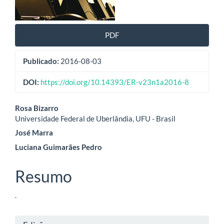
PDF
Publicado:
2016-08-03
DOI:
https://doi.org/10.14393/ER-v23n1a2016-8
Conteúdo
Rosa Bizarro
Universidade Federal de Uberlândia, UFU - Brasil
do
José Marra
artigo
Luciana Guimarães Pedro
principal
Resumo
.
Detalhes