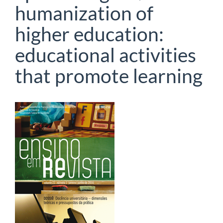
humanization of
higher education:
educational activities
that promote learning
Barra
lateral
de
artigos