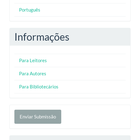
Português
Informações
Para Leitores
Para Autores
Para Bibliotecários
Enviar
Enviar Submissão
Submissão