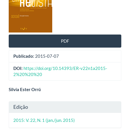
artigos
PDF
Publicado:
2015-07-07
DOI:
https://doi.org/10.14393/ER-v22n1a2015-
2%20%20%20
Conteúdo
Silvia Ester Orrú
do
Detalhes
Edição
artigo
do
principal
2015: V. 22, N. 1 (jan./jun. 2015)
artigo