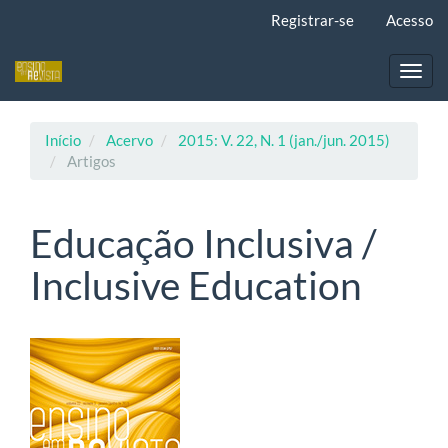
Navegação
Registrar-se
Acesso
Principal
Conteúdo
principal
Toggl
Barra
navig
Lateral
Início
Acervo
2015: V. 22, N. 1 (jan./jun. 2015)
Artigos
Educação Inclusiva /
Inclusive Education
Barra
lateral
de