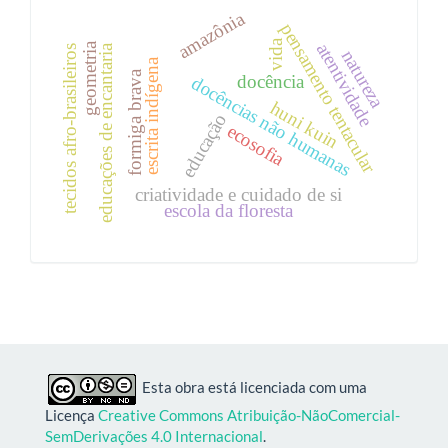
amazônia
pensamento tentacular
vida
atentividade
geometria
educações de encantaria
tecidos afro-brasileiros
natureza
escrita indígena
formiga brava
docência
docências não humanas
huni kuin
educação
ecosofia
criatividade e cuidado de si
escola da floresta
Esta obra está licenciada com uma
Licença
Creative Commons Atribuição-NãoComercial-
SemDerivações 4.0 Internacional
.