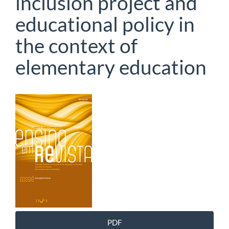
inclusion project and
educational policy in
the context of
elementary education
Barra
lateral
de
artigos
PDF