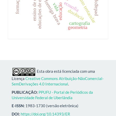
educações de encantaria
pensamento tentacular
ensino de ciências
formiga brava
ecosofia
vida
educação
docência
cartografia
geometria
Esta obra está licenciada com uma
Licença
Creative Commons Atribuição-NãoComercial-
SemDerivações 4.0 Internacional
.
PUBLICAÇÃO:
PPUFU - Portal de Periódicos da
Universidade Federal de Uberlândia
E-ISSN:
1983-1730 (versão eletrônica)
DOI:
https://doi.org/10.14393/ER