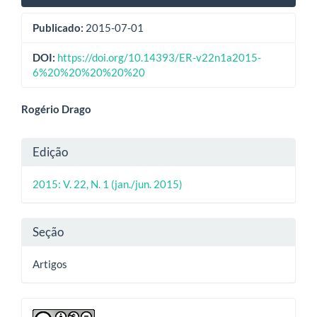
Publicado:
2015-07-01
DOI:
https://doi.org/10.14393/ER-v22n1a2015-
6%20%20%20%20%20
Conteúdo
Rogério Drago
do
Detalhes
Edição
artigo
do
principal
2015: V. 22, N. 1 (jan./jun. 2015)
artigo
Seção
Artigos