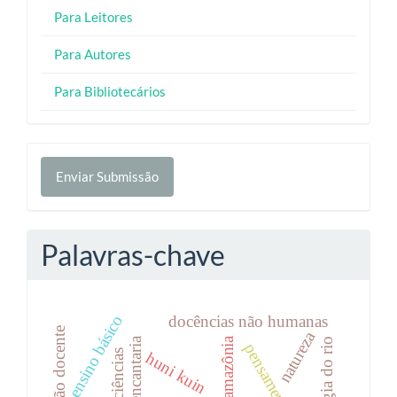
Para Leitores
Para Autores
Para Bibliotecários
Enviar
Enviar Submissão
Submissão
Palavras-chave
ensino básico
docências não humanas
formação docente
natureza
amazônia
pedagogia do rio
huni kuin