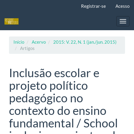
Navegação
Registrar-se
Acesso
Principal
Conteúdo
principal
Toggl
Barra
navig
Lateral
Início
Acervo
2015: V. 22, N. 1 (jan./jun. 2015)
Artigos
Inclusão escolar e
projeto político
pedagógico no
contexto do ensino
fundamental / School