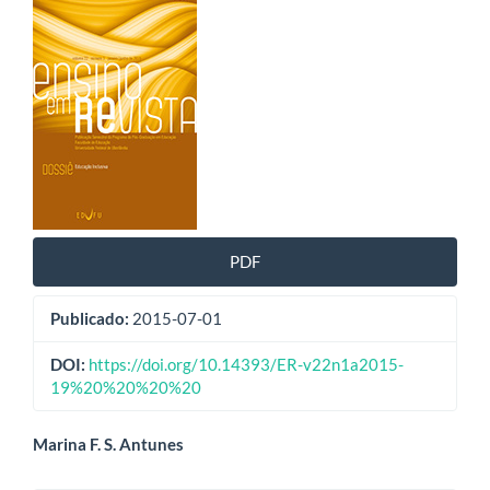
Barra
lateral
de
artigos
PDF
Publicado:
2015-07-01
DOI:
https://doi.org/10.14393/ER-v22n1a2015-
19%20%20%20%20
Conteúdo
Marina F. S. Antunes
do