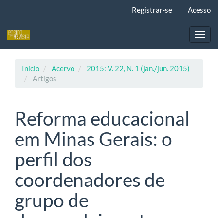
Navegação
Registrar-se
Acesso
Principal
Conteúdo
principal
Toggl
Barra
navig
Lateral
Início
Acervo
2015: V. 22, N. 1 (jan./jun. 2015)
Artigos
Reforma educacional
em Minas Gerais: o
perfil dos
coordenadores de
grupo de