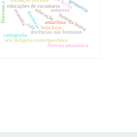
florestas e rios
geometria
educações de encantaria
educação
natureza
ecosofia
docência
formiga brava
amazônia
vida
huni kuin
docências não humanas
cartografia
arte indígena contemporânea
floresta amazônica