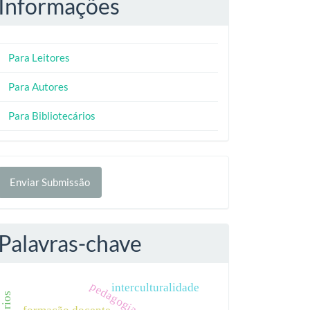
Informações
Para Leitores
Para Autores
Para Bibliotecários
nviar
Enviar Submissão
ubmissão
Palavras-chave
pedagogia do rio
interculturalidade
formação docente