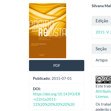
Barra
Cont
Silvana Mal
lateral
do
Deta
Edição
de
artig
do
artigos
princ
2015: V. 
artig
Seção
Artigos
PDF
Publicado:
2015-07-01
Este trab
DOI:
Attribut
https://doi.org/10.14393/ER
License
.
-v22n1a2015-
Os trabal
12%20%20%20%20%20
poderão d