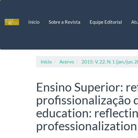
Navegação
Principal
Conteúdo
Início
Sobre a Revista
Equipe Editorial
Atu
principal
Barra
Lateral
Início
Acervo
2015: V. 22, N. 1 (jan./jun. 
Ensino Superior: re
profissionalização 
education: reflecti
professionalization