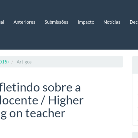
al
Anteriores
Submissões
Impacto
Notícias
Dec
2015)
Artigos
fletindo sobre a
docente / Higher
ng on teacher