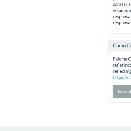
constar a
volume, n
responsab
responsab
Como Ci
Paloma Ol
refletind
reflectin
https://
Format