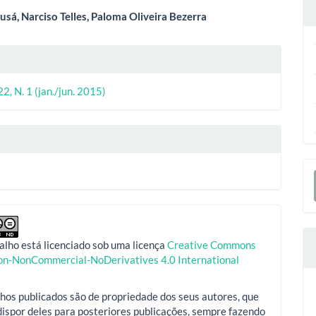
eúdo
usá, Narciso Telles, Paloma Oliveira Bezerra
lhes
o
ipal
22, N. 1 (jan./jun. 2015)
o
E
S
alho está licenciado sob uma licença
Creative Commons
ion-NonCommercial-NoDerivatives 4.0 International
hos publicados são de propriedade dos seus autores, que
ispor deles para posteriores publicações, sempre fazendo