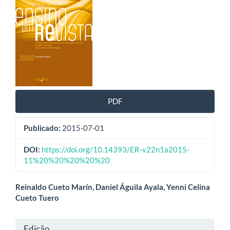
de
artigos
PDF
Publicado:
2015-07-01
DOI:
https://doi.org/10.14393/ER-v22n1a2015-
11%20%20%20%20%20
Conteúdo
Reinaldo Cueto Marín, Daniel Águila Ayala, Yenni Celina
Cueto Tuero
do
artigo
Detalhes
Edição