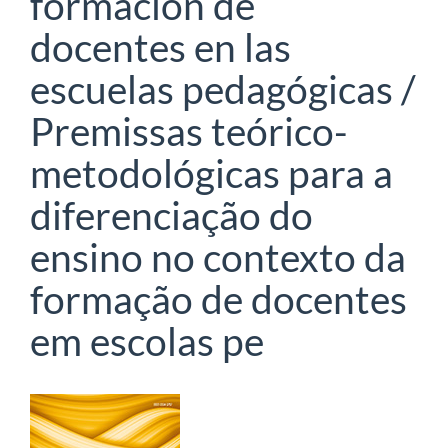
formación de
docentes en las
escuelas pedagógicas /
Premissas teórico-
metodológicas para a
diferenciação do
ensino no contexto da
formação de docentes
em escolas pe
Barra
lateral