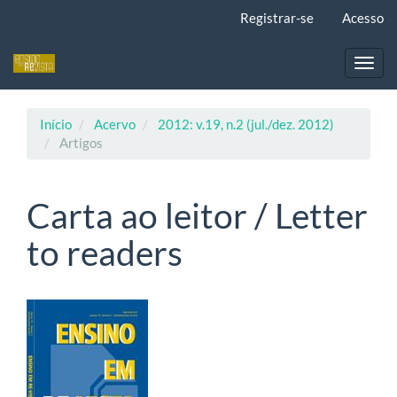
Navegação
Registrar-se
Acesso
Principal
Conteúdo
principal
Toggl
Barra
navig
Lateral
Início
Acervo
2012: v.19, n.2 (jul./dez. 2012)
Artigos
Carta ao leitor / Letter
to readers
Barra
lateral
de