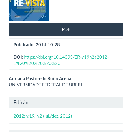
artigos
PDF
Publicado:
2014-10-28
DOI:
https://doi.org/10.14393/ER-v19n2a2012-
1%20%20%20%20%20
Conteúdo
Adriana Pastorello Buim Arena
UNIVERSIDADE FEDERAL DE UBERL
do
artigo
Detalhes
Edição
principal
do
2012: v.19, n.2 (jul./dez. 2012)
artigo