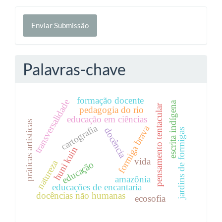
Enviar
Enviar Submissão
Submissão
Palavras-chave
formação docente
transversalidade
escrita indígena
pensamento tentacular
pedagogia do rio
educação em ciências
práticas artísticas
cartografia
formiga brava
docência
jardins de formigas
huni kuin
vida
natureza
educação
amazônia
educações de encantaria
docências não humanas
ecosofia