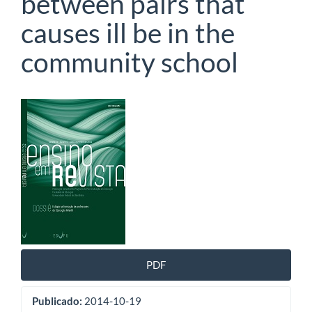
between pairs that
causes ill be in the
community school
Barra
lateral
de
artigos
PDF
Publicado:
2014-10-19