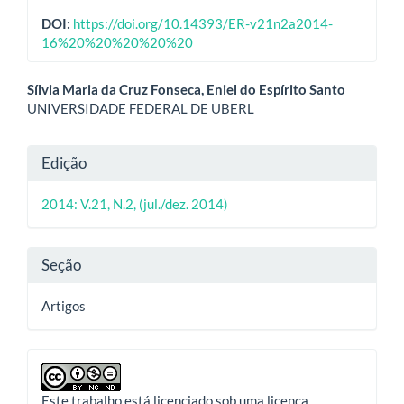
DOI:
https://doi.org/10.14393/ER-v21n2a2014-
16%20%20%20%20%20
Conteúdo
Sílvia Maria da Cruz Fonseca, Eniel do Espírito Santo
UNIVERSIDADE FEDERAL DE UBERL
do
artigo
Detalhes
Edição
principal
do
2014: V.21, N.2, (jul./dez. 2014)
artigo
Seção
Artigos
Este trabalho está licenciado sob uma licença