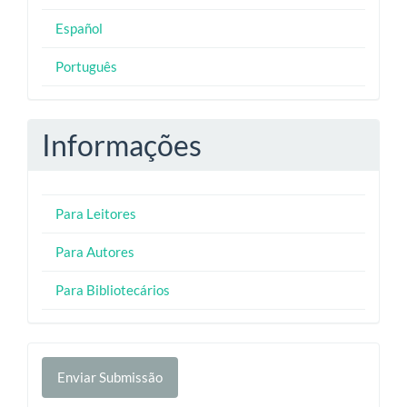
Español
Português
Informações
Para Leitores
Para Autores
Para Bibliotecários
Enviar
Enviar Submissão
Submissão