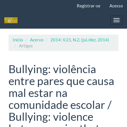
Navegação
Registrar-se
Acesso
Principal
Conteúdo
principal
Toggl
Barra
navig
Lateral
Início
Acervo
2014: V.21, N.2, (jul./dez. 2014)
Artigos
Bullying: violência
entre pares que causa
mal estar na
comunidade escolar /
Bullying: violence