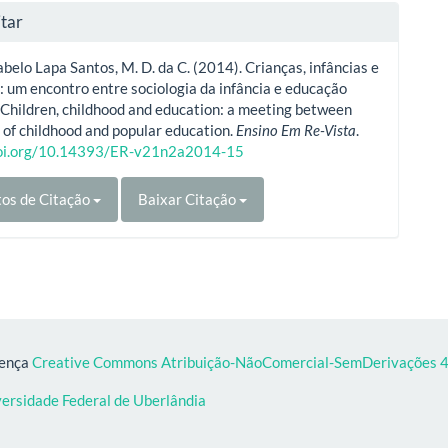
tar
abelo Lapa Santos, M. D. da C. (2014). Crianças, infâncias e
 um encontro entre sociologia da infância e educação
 Children, childhood and education: a meeting between
 of childhood and popular education.
Ensino Em Re-Vista
.
doi.org/10.14393/ER-v21n2a2014-15
os de Citação
Baixar Citação
cença
Creative Commons Atribuição-NãoComercial-SemDerivações 4.
versidade Federal de Uberlândia