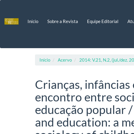
Navegação
Principal
Conteúdo
Início
Sobre a Revista
Equipe Editorial
Atu
principal
Barra
Lateral
Início
Acervo
2014: V.21, N.2, (jul./dez. 2
Crianças, infâncias
encontro entre soci
educação popular /
and education: a m