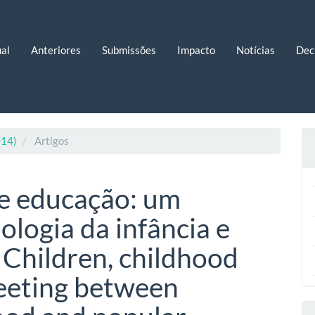
al
Anteriores
Submissões
Impacto
Notícias
Dec
014)
Artigos
 e educação: um
ologia da infância e
 Children, childhood
eeting between