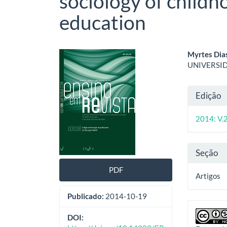
sociology of child
education
Barra
Cont
Myrtes Dias
UNIVERSI
lateral
do
de
artig
Deta
Edição
artigos
princ
do
2014: V.2
artig
Seção
PDF
Artigos
Publicado:
2014-10-19
DOI: