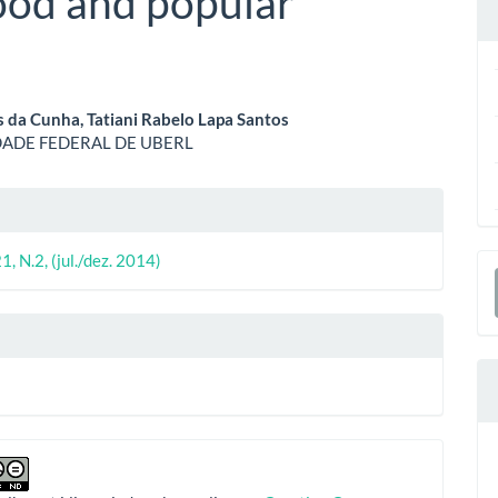
hood and popular
eúdo
 da Cunha, Tatiani Rabelo Lapa Santos
DADE FEDERAL DE UBERL
o
lhes
ipal
E
1, N.2, (jul./dez. 2014)
o
S