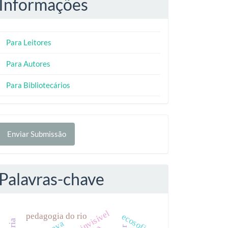
Informações
Para Leitores
Para Autores
Para Bibliotecários
nviar
Enviar Submissão
ubmissão
Palavras-chave
pedagogia do rio
ecosofia