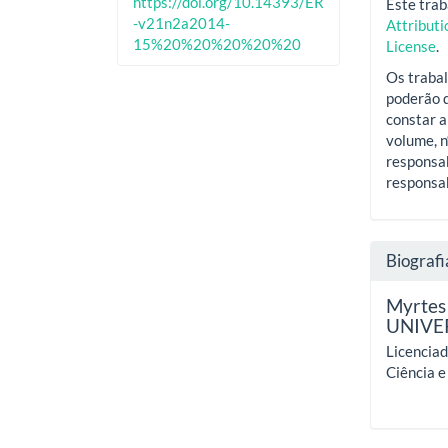
https://doi.org/10.14393/ER
Este trab
-v21n2a2014-
Attribut
15%20%20%20%20%20
License
.
Os trabal
poderão d
constar a
volume, n
responsab
responsab
Biografi
Myrtes 
UNIVE
Licencia
Ciência 