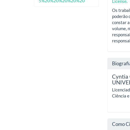
5%20%20%20%20%20
License
.
Os trabal
poderão d
constar a
volume, n
responsab
responsab
Biografi
Cyntia 
UNIVE
Licencia
Ciência 
Como Ci