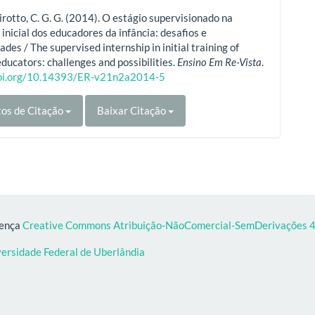
rotto, C. G. G. (2014). O estágio supervisionado na
inicial dos educadores da infância: desafios e
dades / The supervised internship in initial training of
educators: challenges and possibilities.
Ensino Em Re-Vista
.
doi.org/10.14393/ER-v21n2a2014-5
os de Citação
Baixar Citação
cença
Creative Commons Atribuição-NãoComercial-SemDerivações 4.
versidade Federal de Uberlândia