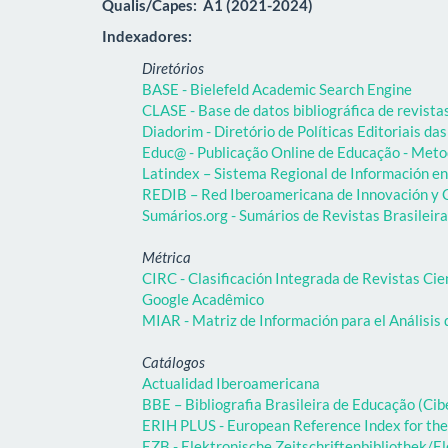
Qualis/Capes:
A1 (2021-2024)
Indexadores:
Diretórios
BASE - Bielefeld Academic Search Engine
CLASE - Base de datos bibliográfica de revist
Diadorim - Diretório de Políticas Editoriais das
Educ@ - Publicação Online de Educação - Meto
Latindex – Sistema Regional de Información en 
REDIB – Red Iberoamericana de Innovación y C
Sumários.org - Sumários de Revistas Brasileir
Métrica
CIRC - Clasificación Integrada de Revistas Cie
Google Acadêmico
MIAR - Matriz de Información para el Análisis 
Catálogos
Actualidad Iberoamericana
BBE – Bibliografia Brasileira de Educação (C
ERIH PLUS - European Reference Index for the
EZB - Elektronische Zeitschriftenbibliothek/El