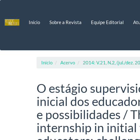
Navegação
Principal
Conteúdo
Início
Sobre a Revista
Equipe Editorial
Atu
principal
Barra
Lateral
Início
Acervo
2014: V.21, N.2, (jul./dez. 2
O estágio supervis
inicial dos educador
e possibilidades / 
internship in initial