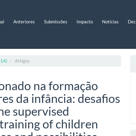
al
Anteriores
Submissões
Impacto
Notícias
Dec
014)
Artigos
ionado na formação
es da infância: desafios
The supervised
 training of children