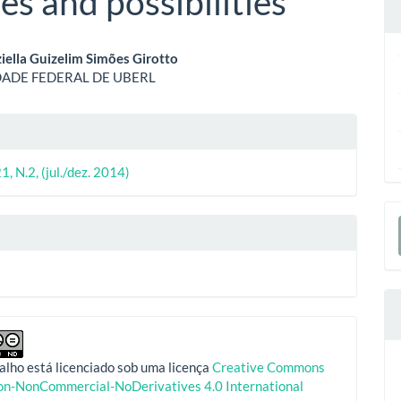
es and possibilities
eúdo
iella Guizelim Simões Girotto
DADE FEDERAL DE UBERL
o
lhes
ipal
1, N.2, (jul./dez. 2014)
o
E
S
alho está licenciado sob uma licença
Creative Commons
ion-NonCommercial-NoDerivatives 4.0 International