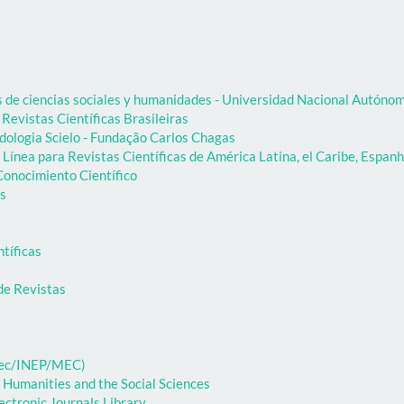
as de ciencias sociales y humanidades - Universidad Nacional Autón
 Revistas Científicas Brasileiras
dologia Scielo - Fundação Carlos Chagas
Línea para Revistas Científicas de América Latina, el Caribe, Espanh
onocimiento Científico
as
ntíficas
de Revistas
ibec/INEP/MEC)
 Humanities and the Social Sciences
ectronic Journals Library