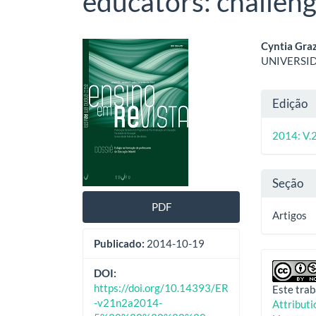
educators: challeng
Barra
Cont
Cyntia Graz
UNIVERSI
lateral
do
de
artig
Deta
Edição
artigos
princ
do
2014: V.2
artig
Seção
PDF
Artigos
Publicado:
2014-10-19
DOI:
https://doi.org/10.14393/ER
Este trab
-v21n2a2014-
Attribut