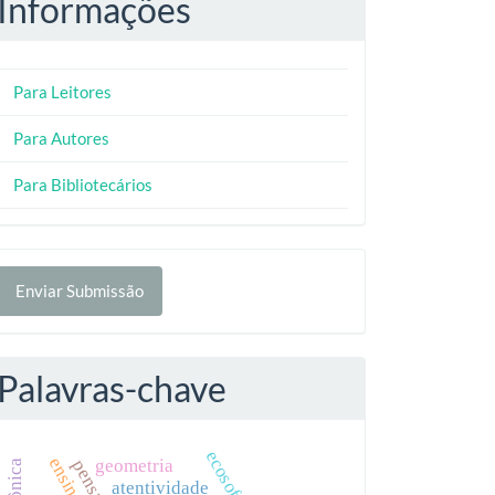
Informações
Para Leitores
Para Autores
Para Bibliotecários
nviar
Enviar Submissão
ubmissão
Palavras-chave
ecosofia
geometria
atentividade