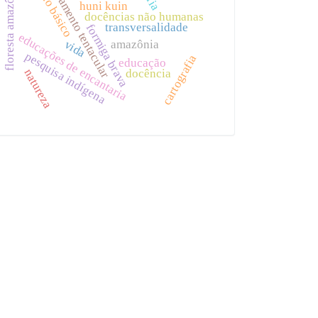
ensino básico
pensamento tentacular
floresta amazônica
huni kuin
docências não humanas
transversalidade
formiga brava
educações de encantaria
vida
amazônia
pesquisa indígena
cartografia
educação
docência
natureza