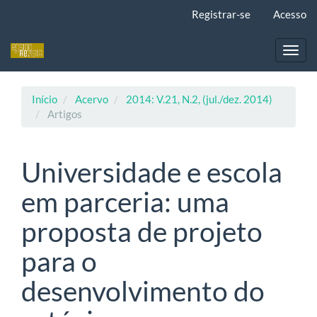
Navegação
Registrar-se
Acesso
Principal
Conteúdo
principal
Toggl
Barra
navig
Lateral
Início
Acervo
2014: V.21, N.2, (jul./dez. 2014)
Artigos
Universidade e escola
em parceria: uma
proposta de projeto
para o
desenvolvimento do