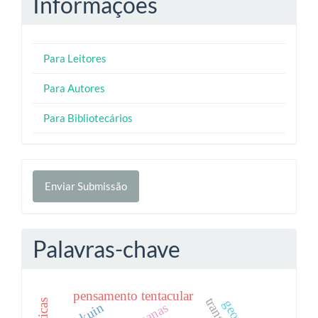
Informações
Para Leitores
Para Autores
Para Bibliotecários
Enviar
Enviar Submissão
Submissão
Palavras-chave
pensamento tentacular