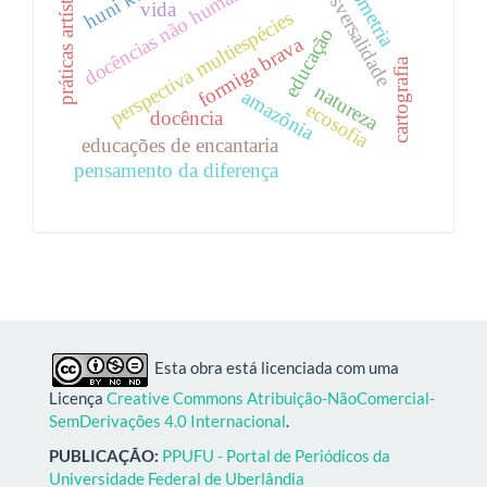
transversalidade
geometria
práticas artísticas
docências não humanas
huni kuin
vida
perspectiva multiespécies
educação
formiga brava
cartografia
natureza
amazônia
ecosofia
docência
educações de encantaria
pensamento da diferença
Esta obra está licenciada com uma
Licença
Creative Commons Atribuição-NãoComercial-
SemDerivações 4.0 Internacional
.
PUBLICAÇÃO:
PPUFU - Portal de Periódicos da
Universidade Federal de Uberlândia