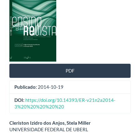
Barra
lateral
de
artigos
PDF
Publicado:
2014-10-19
DOI:
https://doi.org/10.14393/ER-v21n2a2014-
3%20%20%20%20%20
Conteúdo
Cleriston Izidro dos Anjos, Stela Miller
UNIVERSIDADE FEDERAL DE UBERL
do