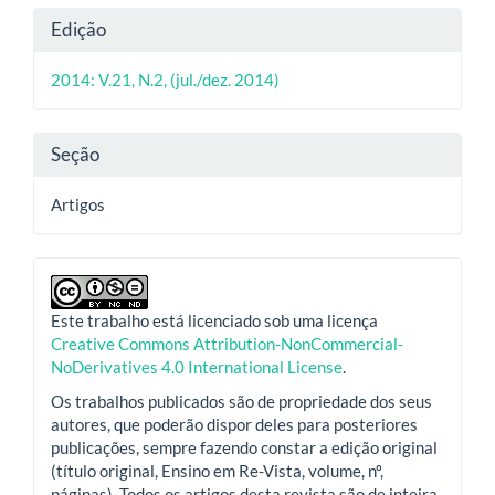
artigo
Detalhes
Edição
principal
do
2014: V.21, N.2, (jul./dez. 2014)
artigo
Seção
Artigos
Este trabalho está licenciado sob uma licença
Creative Commons Attribution-NonCommercial-
NoDerivatives 4.0 International License
.
Os trabalhos publicados são de propriedade dos seus
autores, que poderão dispor deles para posteriores
publicações, sempre fazendo constar a edição original
(título original, Ensino em Re-Vista, volume, nº,
páginas). Todos os artigos desta revista são de inteira