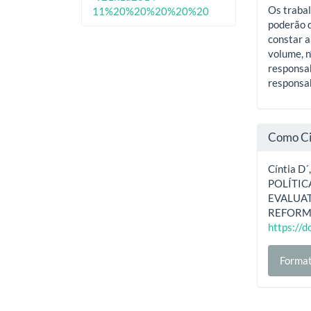
Os trabal
11%20%20%20%20%20
poderão d
constar a
volume, n
responsab
responsab
Como Ci
Cíntia D
POLÍTIC
EVALUA
REFORM
https://
Format