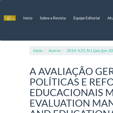
Navegação
Principal
Conteúdo
Início
Sobre a Revista
Equipe Editorial
Atu
principal
Barra
Lateral
Início
Acervo
2014: V.21, N.1 (jan./jun. 2
A AVALIAÇÃO GE
POLÍTICAS E RE
EDUCACIONAIS M
EVALUATION MAN