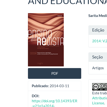
AND EDUCATIONA
Barra
Cont
Sarita Medi
lateral
do
Deta
Edição
de
artig
do
artigos
princ
2014: V.2
artig
Seção
Artigos
PDF
Publicado:
2014-03-11
Este trab
DOI:
Attribut
https://doi.org/10.14393/ER
License
.
-v21n1a2014-