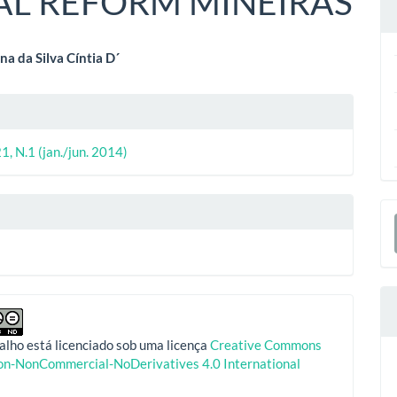
L REFORM MINEIRAS
eúdo
na da Silva Cíntia D´
lhes
o
ipal
1, N.1 (jan./jun. 2014)
o
E
S
alho está licenciado sob uma licença
Creative Commons
ion-NonCommercial-NoDerivatives 4.0 International