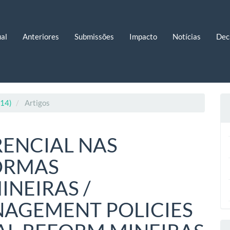
al
Anteriores
Submissões
Impacto
Notícias
Dec
014)
Artigos
RENCIAL NAS
FORMAS
INEIRAS /
AGEMENT POLICIES