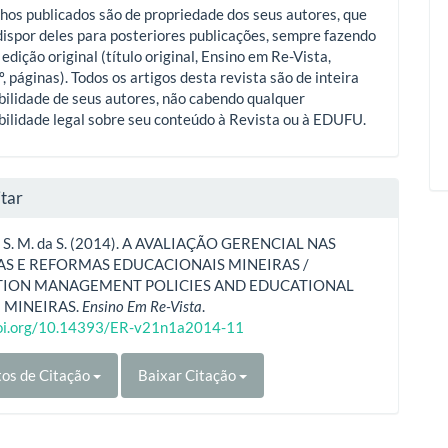
hos publicados são de propriedade dos seus autores, que
ispor deles para posteriores publicações, sempre fazendo
 edição original (título original, Ensino em Re-Vista,
º, páginas). Todos os artigos desta revista são de inteira
ilidade de seus autores, não cabendo qualquer
ilidade legal sobre seu conteúdo à Revista ou à EDUFU.
tar
´, S. M. da S. (2014). A AVALIAÇÃO GERENCIAL NAS
AS E REFORMAS EDUCACIONAIS MINEIRAS /
TION MANAGEMENT POLICIES AND EDUCATIONAL
 MINEIRAS.
Ensino Em Re-Vista
.
doi.org/10.14393/ER-v21n1a2014-11
os de Citação
Baixar Citação