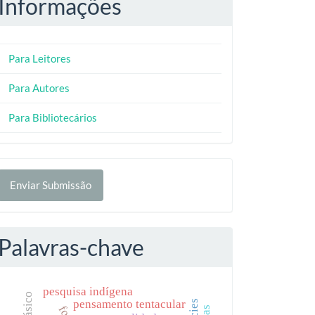
Informações
Para Leitores
Para Autores
Para Bibliotecários
nviar
Enviar Submissão
ubmissão
Palavras-chave
pesquisa indígena
pensamento tentacular