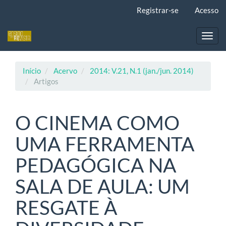
Navegação
Registrar-se
Acesso
Principal
Conteúdo
principal
Toggl
Barra
navig
Lateral
Início
Acervo
2014: V.21, N.1 (jan./jun. 2014)
Artigos
O CINEMA COMO
UMA FERRAMENTA
PEDAGÓGICA NA
SALA DE AULA: UM
RESGATE À