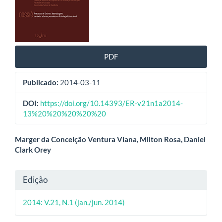
PDF
Publicado:
2014-03-11
DOI:
https://doi.org/10.14393/ER-v21n1a2014-
13%20%20%20%20%20
Conteúdo
Marger da Conceição Ventura Viana, Milton Rosa, Daniel
Clark Orey
do
artigo
Detalhes
Edição
principal
do
2014: V.21, N.1 (jan./jun. 2014)
artigo