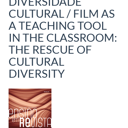
DIVERSIDADE
CULTURAL / FILM AS
A TEACHING TOOL
IN THE CLASSROOM:
THE RESCUE OF
CULTURAL
DIVERSITY
Barra
lateral
de
artigos