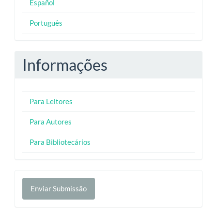
Español
Português
Informações
Para Leitores
Para Autores
Para Bibliotecários
Enviar
Enviar Submissão
Submissão