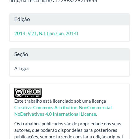
do
http://lattes.cnpq.br/7122993229219646
artigo
Detalhes
principal
Edição
do
2014: V.21, N.1 (jan./jun. 2014)
artigo
Seção
Artigos
Este trabalho está licenciado sob uma licença
Creative Commons Attribution-NonCommercial-
NoDerivatives 4.0 International License
.
Os trabalhos publicados são de propriedade dos seus
autores, que poderão dispor deles para posteriores
publicações, sempre fazendo constar a edição original