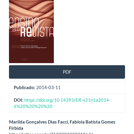
Barra
lateral
de
artigos
PDF
Publicado:
2014-03-11
DOI:
https://doi.org/10.14393/ER-v21n1a2014-
6%20%20%20%20
Conteúdo
Marilda Gonçalves Dias Facci, Fabíola Batista Gomes
Firbida