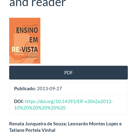
and reader
Barra
lateral
de
artigos
PDF
Publicado:
2013-09-27
DOI:
https://doi.org/10.14393/ER-v20n2a2013-
10%20%20%20%20%20
Conteúdo
Renata Junqueira de Souza; Leonardo Montes Lopes e
Tatiane Portela Vinhal
do