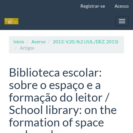
Navegação
Registrar-se
Acesso
Principal
Conteúdo
principal
Toggl
Barra
navig
Lateral
Início
Acervo
2013: V.20, N.2 (JUL./DEZ. 2013)
Artigos
Biblioteca escolar:
sobre o espaço e a
formação do leitor /
School library: on the
formation of space