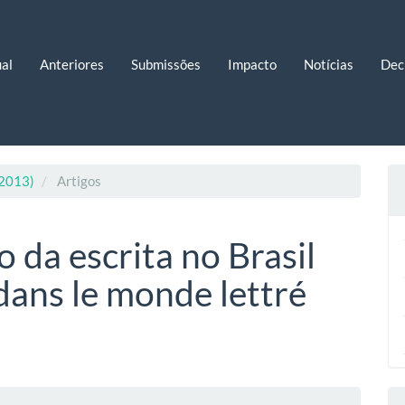
al
Anteriores
Submissões
Impacto
Notícias
Dec
 2013)
Artigos
 da escrita no Brasil
 dans le monde lettré
eúdo
lhes