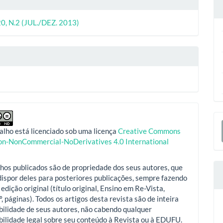
o
ipal
20, N.2 (JUL./DEZ. 2013)
o
E
alho está licenciado sob uma licença
Creative Commons
S
ion-NonCommercial-NoDerivatives 4.0 International
hos publicados são de propriedade dos seus autores, que
ispor deles para posteriores publicações, sempre fazendo
 edição original (título original, Ensino em Re-Vista,
º, páginas). Todos os artigos desta revista são de inteira
ilidade de seus autores, não cabendo qualquer
ilidade legal sobre seu conteúdo à Revista ou à EDUFU.