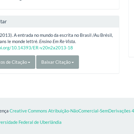
tar
 (2013). A entrada no mundo da escrita no Brasil /Au Brésil,
dans le monde lettré.
Ensino Em Re-Vista
.
doi.org/10.14393/ER-v20n2a2013-18
os de Citação
Baixar Citação
cença
Creative Commons Atribuição-NãoComercial-SemDerivações 4.
versidade Federal de Uberlândia