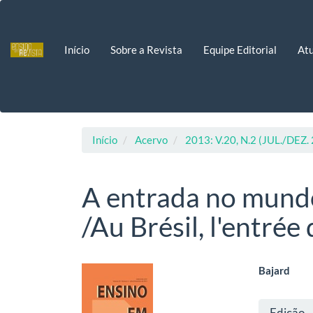
Navegação
Principal
Conteúdo
Início
Sobre a Revista
Equipe Editorial
Atu
principal
Barra
Lateral
Início
Acervo
2013: V.20, N.2 (JUL./DEZ.
A entrada no mundo
/Au Brésil, l'entrée
Barra
Cont
Bajard
lateral
do
Deta
Edição