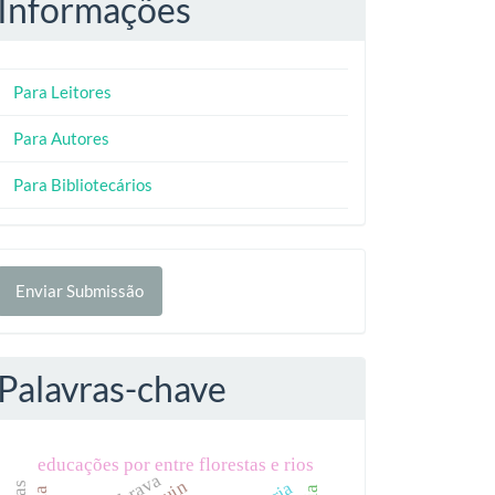
Informações
Para Leitores
Para Autores
Para Bibliotecários
nviar
Enviar Submissão
ubmissão
Palavras-chave
educações por entre florestas e rios