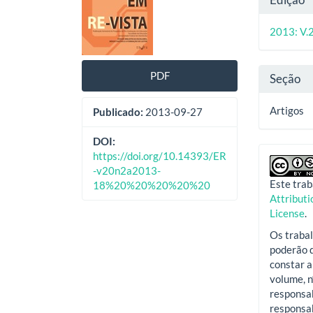
de
artig
do
artigos
princ
2013: V.
artig
PDF
Seção
Artigos
Publicado:
2013-09-27
DOI:
https://doi.org/10.14393/ER
-v20n2a2013-
Este trab
18%20%20%20%20%20
Attribut
License
.
Os trabal
poderão d
constar a
volume, n
responsab
responsab