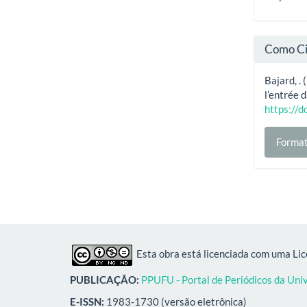
Como Ci
Bajard, .
l’entrée 
https://
Format
Esta obra está licenciada com uma Li
PUBLICAÇÃO:
PPUFU - Portal de Periódicos da Uni
E-ISSN:
1983-1730 (versão eletrônica)