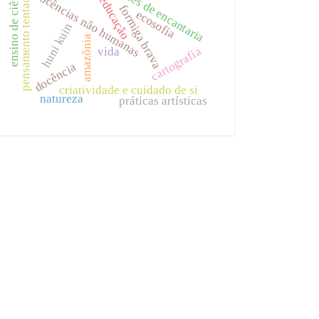
educações de encantaria
ensino de ciências
pensamento tentacular
docências não humanas
educação
formiga brava
ecosofia
huni kuin
amazônia
cartografia
vida
docência
criatividade e cuidado de si
natureza
práticas artísticas