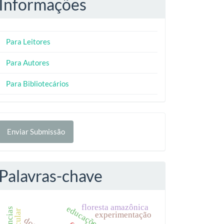
Informações
Para Leitores
Para Autores
Para Bibliotecários
nviar
Enviar Submissão
ubmissão
Palavras-chave
floresta amazônica
experimentação