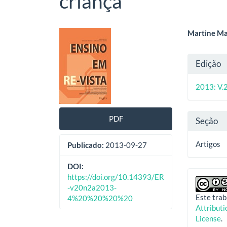
criança
Barra
Cont
Martine Ma
lateral
do
Deta
Edição
de
artig
do
artigos
princ
2013: V.
artig
PDF
Seção
Artigos
Publicado:
2013-09-27
DOI:
https://doi.org/10.14393/ER
-v20n2a2013-
Este trab
4%20%20%20%20
Attribut
License
.