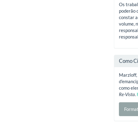
Os trabal
poderão d
constar a
volume, n
responsab
responsab
Como Ci
Marzloff,
d’emancip
como ele
Re-Vista
.
Format