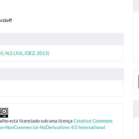
eúdo
rzloff
lhes
o
ipal
20, N.2 (JUL./DEZ. 2013)
o
E
S
alho está licenciado sob uma licença
Creative Commons
ion-NonCommercial-NoDerivatives 4.0 International