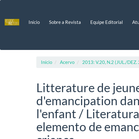
Navegação
Principal
Conteúdo
Início
Sobre a Revista
Equipe Editorial
Atu
principal
Barra
Lateral
Início
Acervo
2013: V.20, N.2 (JUL./DEZ.
Litterature de jeu
d'emancipation dan
l'enfant / Literatur
elemento de emanc