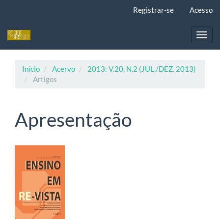
Navegação
Registrar-se
Acesso
Principal
Conteúdo
principal
Toggl
Barra
navig
Lateral
Início
Acervo
2013: V.20, N.2 (JUL./DEZ. 2013)
Artigos
Apresentação
Barra
lateral
de
artigos