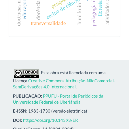
docências não humanas
atividades ao ar livre
florestas e rios
pedagogia do rio
ensino de ciências
docência
huni kuin
transversalidade
Esta obra está licenciada com uma
Licença
Creative Commons Atribuição-NãoComercial-
SemDerivações 4.0 Internacional
.
PUBLICAÇÃO:
PPUFU - Portal de Periódicos da
Universidade Federal de Uberlândia
E-ISSN:
1983-1730 (versão eletrônica)
DOI:
https://doi.org/10.14393/ER