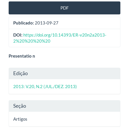
PDF
Publicado:
2013-09-27
DOI:
https://doi.org/10.14393/ER-v20n2a2013-
2%20%20%20%20
Conteúdo
Presentatio n
do
Detalhes
Edição
artigo
do
principal
2013: V.20, N.2 (JUL./DEZ. 2013)
artigo
Seção
Artigos