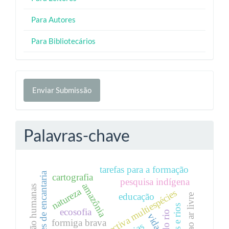
Para Autores
Para Bibliotecários
Enviar
Enviar Submissão
Submissão
Palavras-chave
tarefas para a formação
educações de encantaria
cartografia
pesquisa indígena
amazônia
natureza
perspectiva multiespécies
educação
ecosofia
vida
formiga brava