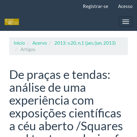
Navegação
Registrar-se
Acesso
Principal
Conteúdo
principal
Toggl
Barra
navig
Lateral
Início
Acervo
2013: v.20, n.1 (jan./jun. 2013)
Artigos
De praças e tendas:
análise de uma
experiência com
exposições científicas
a céu aberto /Squares