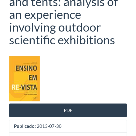
and tents: analysis of
an experience
involving outdoor
scientific exhibitions
Barra
lateral
de
artigos
PDF
Publicado:
2013-07-30