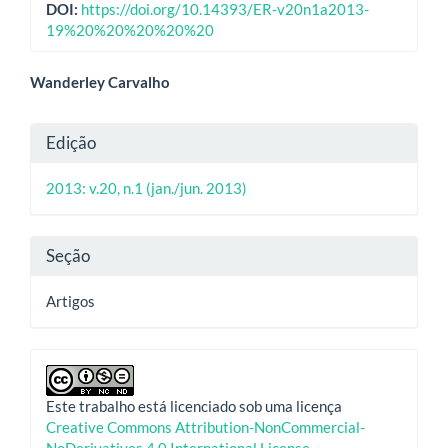
DOI:
https://doi.org/10.14393/ER-v20n1a2013-
19%20%20%20%20%20
Conteúdo
Wanderley Carvalho
do
Detalhes
Edição
artigo
do
principal
2013: v.20, n.1 (jan./jun. 2013)
artigo
Seção
Artigos
Este trabalho está licenciado sob uma licença
Creative Commons Attribution-NonCommercial-
NoDerivatives 4.0 International License
.