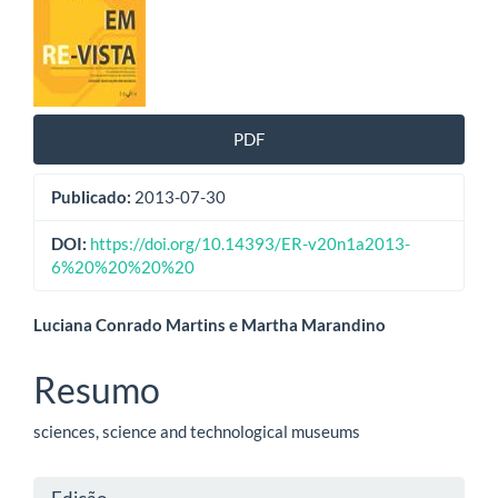
de
artigos
PDF
Publicado:
2013-07-30
DOI:
https://doi.org/10.14393/ER-v20n1a2013-
6%20%20%20%20
Conteúdo
Luciana Conrado Martins e Martha Marandino
do
Resumo
artigo
sciences, science and technological museums
principal
Detalhes