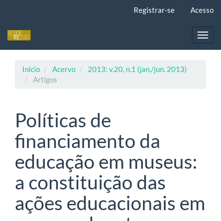
Navegação
Registrar-se
Acesso
Principal
Conteúdo
principal
Toggl
Barra
navig
Lateral
Início
Acervo
2013: v.20, n.1 (jan./jun. 2013)
Artigos
Políticas de
financiamento da
educação em museus:
a constituição das
ações educacionais em