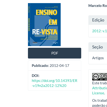
Barra
Cont
Marcelo R
lateral
do
Deta
Edição
de
artig
do
artigos
princ
2012: v.1
artig
Seção
PDF
Artigos
Publicado:
2012-04-17
DOI:
https://doi.org/10.14393/ER
Este trab
-v19n2a2012-12%20
Attribut
License
.
Os trabal
poderão d