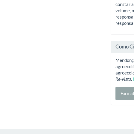
constar a
volume, n
responsab
responsab
Como Ci
Mendonça,
agroecoló
agroecolo
Re-Vista
.
Format