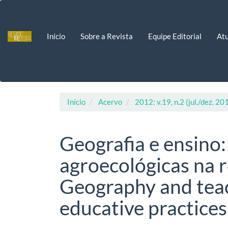
Navegação
Principal
Conteúdo
Início
Sobre a Revista
Equipe Editorial
Atu
principal
Barra
Lateral
Início
Acervo
2012: v.19, n.2 (jul./dez. 20
Geografia e ensino:
agroecológicas na r
Geography and teac
educative practices