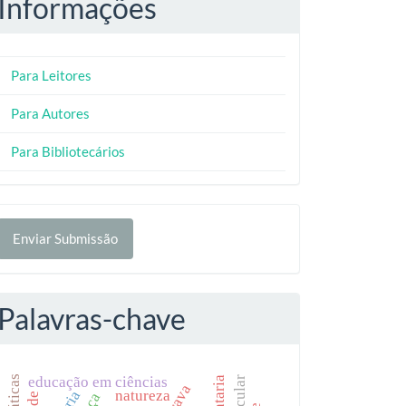
Informações
Para Leitores
Para Autores
Para Bibliotecários
nviar
Enviar Submissão
ubmissão
Palavras-chave
educação em ciências
natureza