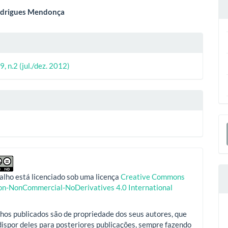
eúdo
odrigues Mendonça
lhes
o
ipal
9, n.2 (jul./dez. 2012)
o
E
S
alho está licenciado sob uma licença
Creative Commons
ion-NonCommercial-NoDerivatives 4.0 International
hos publicados são de propriedade dos seus autores, que
ispor deles para posteriores publicações, sempre fazendo