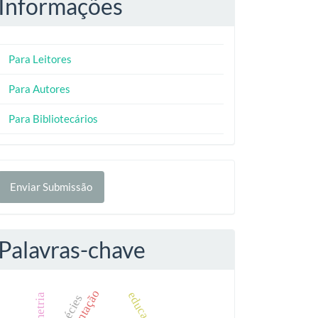
Informações
Para Leitores
Para Autores
Para Bibliotecários
nviar
Enviar Submissão
ubmissão
Palavras-chave
geometria