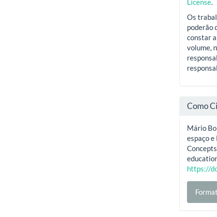
License
.
Os trabal
poderão d
constar a
volume, n
responsab
responsab
Como Ci
Mário Bor
espaço e 
Concepts 
education
https://
Format