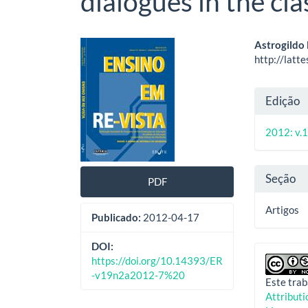
dialogues in the cl
Barra
Cont
Astrogildo 
http://lat
lateral
do
de
artig
Deta
Edição
artigos
princ
do
2012: v.1
artig
Seção
PDF
Artigos
Publicado:
2012-04-17
DOI:
https://doi.org/10.14393/ER
-v19n2a2012-7%20
Este trab
Attribut