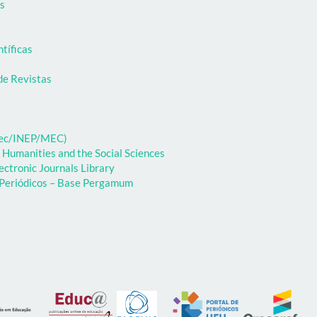
as
ntíficas
de Revistas
ibec/INEP/MEC)
 Humanities and the Social Sciences
ectronic Journals Library
e Periódicos – Base Pergamum