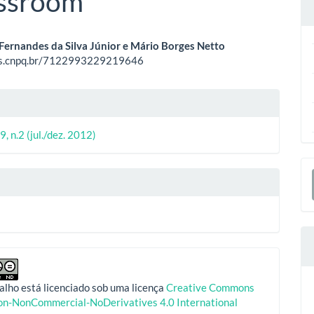
assroom
eúdo
Fernandes da Silva Júnior e Mário Borges Netto
tes.cnpq.br/7122993229219646
o
lhes
ipal
9, n.2 (jul./dez. 2012)
o
E
S
alho está licenciado sob uma licença
Creative Commons
ion-NonCommercial-NoDerivatives 4.0 International