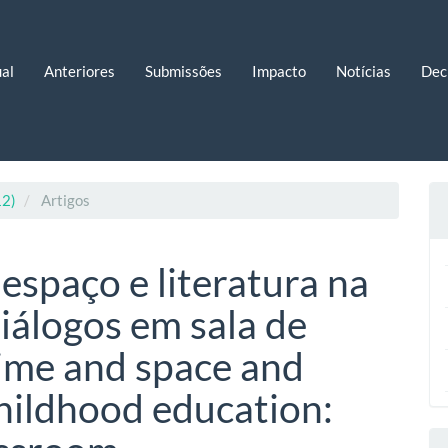
al
Anteriores
Submissões
Impacto
Notícias
Dec
12)
Artigos
espaço e literatura na
diálogos em sala de
time and space and
 childhood education: