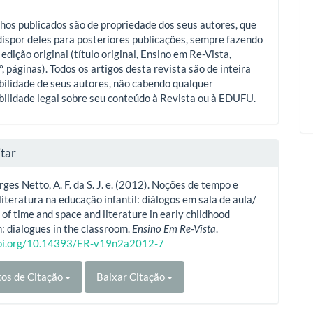
hos publicados são de propriedade dos seus autores, que
ispor deles para posteriores publicações, sempre fazendo
 edição original (título original, Ensino em Re-Vista,
º, páginas). Todos os artigos desta revista são de inteira
ilidade de seus autores, não cabendo qualquer
ilidade legal sobre seu conteúdo à Revista ou à EDUFU.
tar
ges Netto, A. F. da S. J. e. (2012). Noções de tempo e
literatura na educação infantil: diálogos em sala de aula/
of time and space and literature in early childhood
: dialogues in the classroom.
Ensino Em Re-Vista
.
doi.org/10.14393/ER-v19n2a2012-7
os de Citação
Baixar Citação