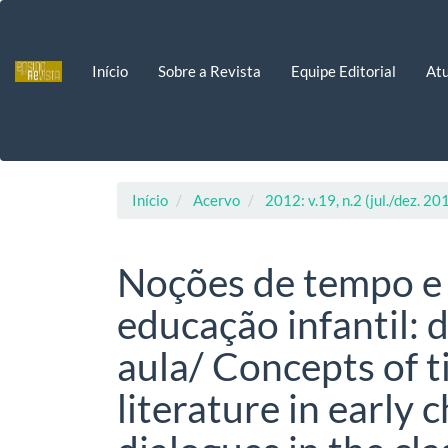
Navegação
Principal
Conteúdo
Início
Sobre a Revista
Equipe Editorial
Atu
principal
Barra
Lateral
Início
Acervo
2012: v.19, n.2 (jul./dez. 20
Noções de tempo e 
educação infantil: 
aula/ Concepts of 
literature in early