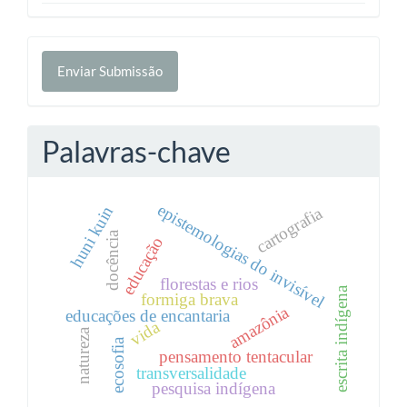
Enviar
Enviar Submissão
Submissão
Palavras-chave
epistemologias do invisível
huni kuin
cartografia
docência
educação
florestas e rios
escrita indígena
formiga brava
amazônia
educações de encantaria
vida
natureza
ecosofia
pensamento tentacular
transversalidade
pesquisa indígena