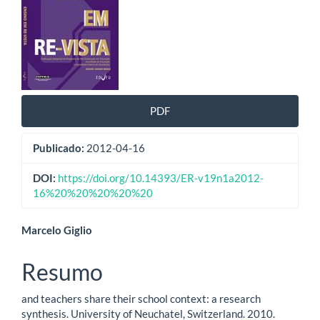
de
artigos
PDF
Publicado:
2012-04-16
DOI:
https://doi.org/10.14393/ER-v19n1a2012-
16%20%20%20%20%20
Conteúdo
Marcelo Giglio
do
Resumo
artigo
and teachers share their school context: a research
principal
synthesis. University of Neuchatel, Switzerland. 2010.