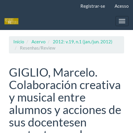
Navegação
Registrar-se
Acesso
Principal
Conteúdo
principal
Toggl
Barra
navig
Lateral
Início
Acervo
2012: v.19, n.1 (jan./jun. 2012)
Resenhas/Review
GIGLIO, Marcelo.
Colaboración creativa
y musical entre
alumnos y acciones de
sus docentesen