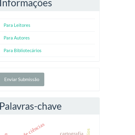
Informações
Para Leitores
Para Autores
Para Bibliotecários
nviar
Enviar Submissão
ubmissão
Palavras-chave
ensino de ciências
cartografia