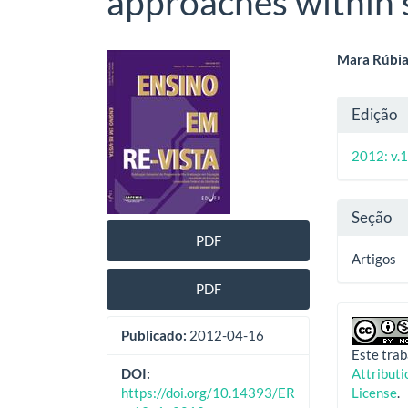
approaches within 
Barra
Cont
Mara Rúbia
lateral
do
Deta
Edição
de
artig
do
artigos
princ
2012: v.1
artig
Seção
PDF
Artigos
PDF
Publicado:
2012-04-16
Este trab
Attribut
DOI:
License
.
https://doi.org/10.14393/ER