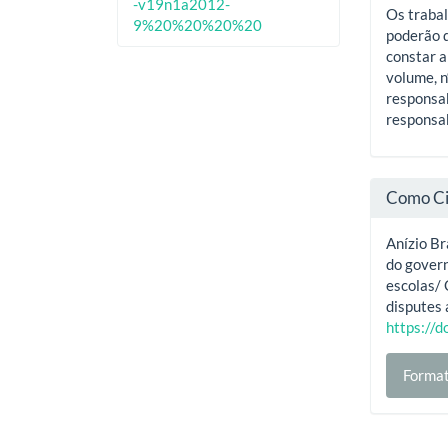
-v19n1a2012-
Os trabal
9%20%20%20%20
poderão d
constar a
volume, n
responsab
responsab
Como Ci
Anízio Br
do govern
escolas/
disputes 
https://
Format