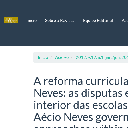
Navegação
Principal
Conteúdo
Início
Sobre a Revista
Equipe Editorial
Atu
principal
Barra
Lateral
Início
Acervo
2012: v.19, n.1 (jan./jun. 20
A reforma curricul
Neves: as disputas
interior das escola
Aécio Neves govern