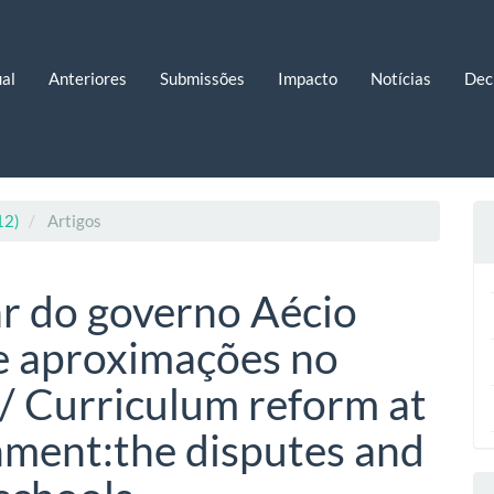
al
Anteriores
Submissões
Impacto
Notícias
Dec
12)
Artigos
ar do governo Aécio
 e aproximações no
s/ Curriculum reform at
ment:the disputes and