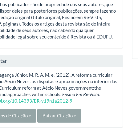
hos publicados são de propriedade dos seus autores, que
ispor deles para posteriores publicações, sempre fazendo
 edição original (título original, Ensino em Re-Vista,
º, páginas). Todos os artigos desta revista são de inteira
ilidade de seus autores, não cabendo qualquer
ilidade legal sobre seu conteúdo à Revista ou à EDUFU.
tar
agança Júnior, M. R. A. M. e. (2012). A reforma curricular
o Aécio Neves: as disputas e aproximações no interior das
 Curriculum reform at Aécio Neves government:the
and approaches within schools.
Ensino Em Re-Vista
.
doi.org/10.14393/ER-v19n1a2012-9
os de Citação
Baixar Citação