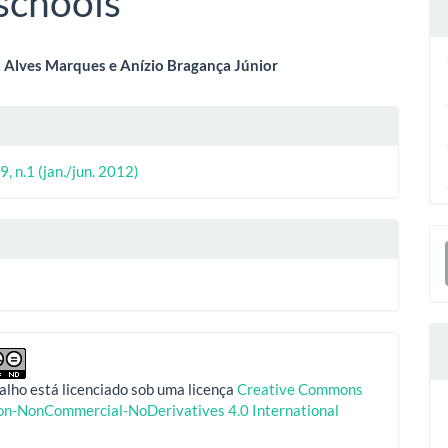
schools
eúdo
 Alves Marques e Anízio Bragança Júnior
lhes
o
ipal
9, n.1 (jan./jun. 2012)
o
E
S
alho está licenciado sob uma licença
Creative Commons
ion-NonCommercial-NoDerivatives 4.0 International