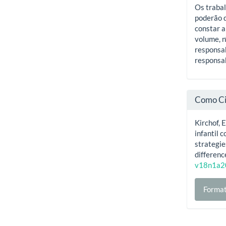
Os trabal
poderão d
constar a
volume, n
responsab
responsab
Como Ci
Kirchof, 
infantil 
strategie
differenc
v18n1a2
Format