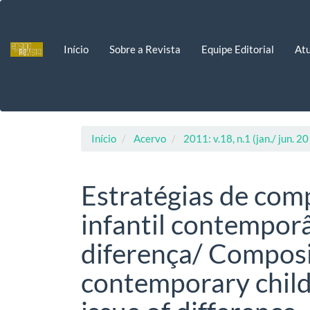
Navegação
Principal
Conteúdo
Início
Sobre a Revista
Equipe Editorial
Atu
principal
Barra
Lateral
Início
Acervo
2011: v.18, n.1 (jan./ jun. 2
Estratégias de comp
infantil contempor
diferença/ Composit
contemporary childr