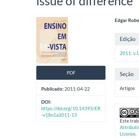
issue of difference
Barra
Cont
Edgar Robe
lateral
do
Deta
Edição
de
artig
do
artigos
princ
2011: v.1
artig
PDF
Seção
Artigos
Publicado:
2011-04-22
DOI:
https://doi.org/10.14393/ER
-v18n1a2011-13
Este trab
Attribut
License
.