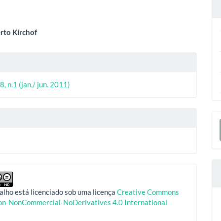
eúdo
rto Kirchof
lhes
o
ipal
8, n.1 (jan./ jun. 2011)
o
E
S
alho está licenciado sob uma licença
Creative Commons
ion-NonCommercial-NoDerivatives 4.0 International