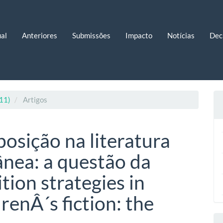
al
Anteriores
Submissões
Impacto
Notícias
Dec
011)
Artigos
osição na literatura
ânea: a questão da
ion strategies in
enÂ´s fiction: the