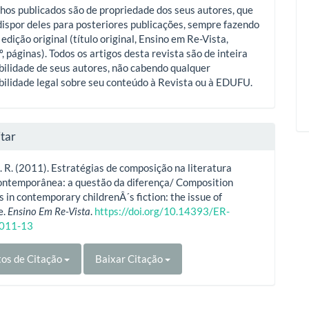
hos publicados são de propriedade dos seus autores, que
ispor deles para posteriores publicações, sempre fazendo
 edição original (título original, Ensino em Re-Vista,
º, páginas). Todos os artigos desta revista são de inteira
ilidade de seus autores, não cabendo qualquer
ilidade legal sobre seu conteúdo à Revista ou à EDUFU.
tar
E. R. (2011). Estratégias de composição na literatura
contemporânea: a questão da diferença/ Composition
s in contemporary childrenÂ´s fiction: the issue of
e.
Ensino Em Re-Vista
.
https://doi.org/10.14393/ER-
011-13
os de Citação
Baixar Citação