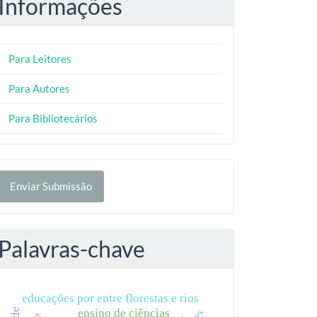
Informações
Para Leitores
Para Autores
Para Bibliotecários
nviar
Enviar Submissão
ubmissão
Palavras-chave
educações por entre florestas e rios
ensino de ciências