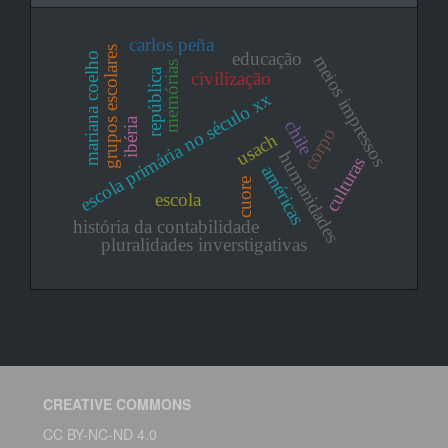
carlos peña
grupos escolares
educação
mariana coelho
meios impressos
memórias
república
civilização
escola primária no século xx
ibéria
chile
corpo
usach
humanidades
culturas
américas
cuore
escola
história da contabilidade
pluralidades inverstigativas
CREATIVE COMMONS
CC BY-NC-ND 4.0