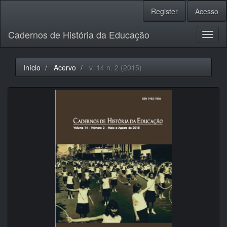
Navegação
Register
Acesso
Principal
Conteúdo
Cadernos de História da Educação
principal
Toggl
Barra
naviga
Lateral
Início
Acervo
v. 14 n. 2 (2015)