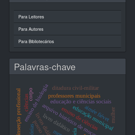
Para Leitores
Para Autores
Para Bibliotecários
Palavras-chave
ensino de biologia
ditadura civil-militar
corpo
inserção profissional
professores municipais
ciências
educação e ciências sociais
arquivo histórico de moçambique
aimée fiévet
educação municipal
ensino de ciências
mulher
livros didáticos
livro didático
pouso alegre