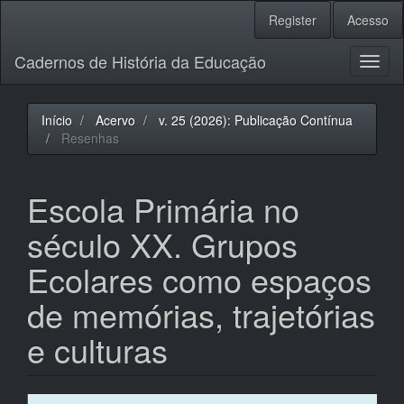
Navegação
Register
Acesso
Principal
Conteúdo
Cadernos de História da Educação
principal
Toggl
Barra
naviga
Lateral
Início
Acervo
v. 25 (2026): Publicação Contínua
Resenhas
Escola Primária no
século XX. Grupos
Ecolares como espaços
de memórias, trajetórias
e culturas