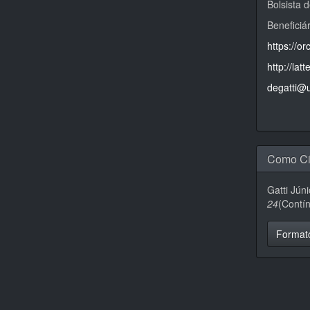
Bolsista 
Beneficiá
https://o
http://la
degatti@u
Como Ci
Gatti Júni
24
(Contí
Format