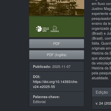
em fluxo con
Justino Mag
experiente 
pesquisadore
ensino da le
organizado 
(Brasil) e 
(Brasil), co
Itália. Quan
PDF
originais e
História da
PDF (Inglês)
que abordam
da veiculaç
Publicado:
2025-11-07
História da
pela pesquis
DOI:
atualidade.
https://doi.org/10.14393/che-
v24-e2025-55
Detal
Edição
do
Palavras-chave:
Editorial
v. 24 (20
artigo