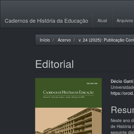
Navegação
Principal
Conteúdo
Cadernos de História da Educação
Atual
Arquivos
principal
Barra
Lateral
Início
Acervo
v. 24 (2025): Publicação Con
Editorial
Barra
Cont
Décio Gatti
Universidade
lateral
do
https://orc
de
artigo
Resu
artigos
princi
Neste ano d
de História
seguinte dis