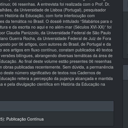
tínuo; 06 resenhas. A entrevista foi realizada com o Prof. Dr.
alhães, da Universidade de Lisboa (Portugal), pesquisador
em História da Educação, com forte interlocução com
s da temática no Brasil. O dossiê intitulado “Silabários para o
itura e da escrita no aqui e no além-mar (Séculos XVI-XX)” foi
por Claudia Panizzolo, da Universidade Federal de São Paulo
Juliano Guerra Rocha, da Universidade Federal de Juiz de Fora
mposto por 06 artigos, com autores do Brasil, de Portugal e da
to aos artigos em fluxo contínuo, constam publicados 40 textos
m versões bilíngues, abrangendo diversas temáticas da área de
 Educação. Ao final deste volume estão presentes 06 resenhas
 obras publicadas recentemente. Sem dúvida, a permanência
ão deste número significativo de textos nos Cadernos de
 Educação reitera a percepção da pujança alcançada e mantida
a e pela divulgação científica em História da Educação na
hes
25): Publicação Contínua