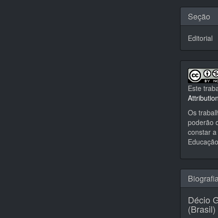
Seção
Editorial
Este trab
Attributi
Os trabal
poderão d
constar a 
Educação,
Biografi
Décio G
(Brasil)