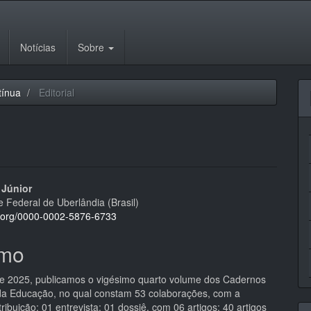
Notícias
Sobre
tínua
Editorial
eúdo
 Júnior
 Federal de Uberlândia (Brasil)
id.org/0000-0002-5876-6733
mo
pal
e 2025, publicamos o vigésimo quarto volume dos Cadernos
 da Educação, no qual constam 53 colaborações, com a
tribuição: 01 entrevista; 01 dossiê, com 06 artigos; 40 artigos