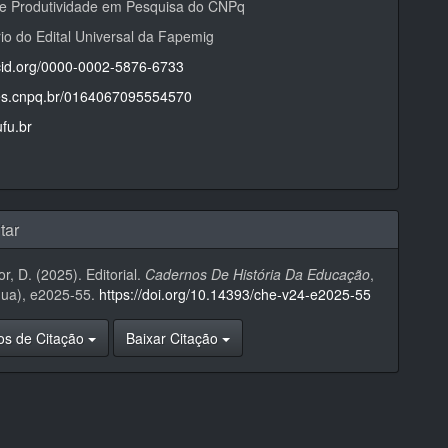
de Produtividade em Pesquisa do CNPq
rio do Edital Universal da Fapemig
rcid.org/0000-0002-5876-6733
ttes.cnpq.br/0164067095554570
fu.br
tar
or, D. (2025). Editorial.
Cadernos De História Da Educação
,
nua), e2025-55.
https://doi.org/10.14393/che-v24-e2025-55
os de Citação
Baixar Citação