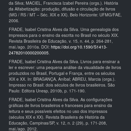
da Silva; MACIEL, Francisca Izabel Pereira (orgs.). História
da Alfabetização: produção, difusão e circulação de livros
(MG / RS / MT – Séc. XIX e XX). Belo Horizonte: UFMG/FAE,
2006.
FRADE, Isabel Cristina Alves da Silva. Uma genealogia dos
impressos para o ensino da escrita no Brasil no século XIX.
Revista Brasileira de Educação, v. 15, n. 44, p. 264-281,
mai./ago. 2010a. DOI:
https://doi.org/10.1590/S1413-
24782010000200005
.
FRADE, Isabel Cristina Alves da Silva. Livros para ensinar a
ler e escrever: uma pequena análise da visualidade de livros
produzidos no Brasil, Portugal e França, entre os séculos
XIX e XX. In: BRAGANÇA, Aníbal; ABREU, Marcia (orgs.).
Impresso no Brasil: dois séculos de livros brasileiros. São
Paulo: Editora Unesp, 2010b, p. 171-190.
FRADE, Isabel Cristina Alves da Silva. As configurações
gráficas de livros brasileiros e franceses para ensino da
leitura e seus possíveis efeitos no uso dos impressos
(séculos XIX e XX). Revista Brasileira de História da
Educação, Campinas/SP, v. 12, n. 2 (29), p. 171-208,
mai./ago. 2012.