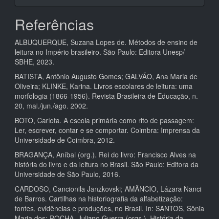
Referências
ALBUQUERQUE, Suzana Lopes de. Métodos de ensino de
leitura no Império brasileiro. São Paulo: Editora Unesp/
SBHE, 2023.
BATISTA, Antônio Augusto Gomes; GALVÃO, Ana Maria de
Oliveira; KLINKE, Karina. Livros escolares de leitura: uma
morfologia (1866-1956). Revista Brasileira de Educação, n.
20, mai./jun./ago. 2002.
BOTO, Carlota. A escola primária como rito de passagem:
Ler, escrever, contar e se comportar. Coimbra: Imprensa da
Universidade de Coimbra, 2012.
BRAGANÇA, Aníbal (org.). Rei do livro: Francisco Alves na
história do livro e da leitura no Brasil. São Paulo: Editora da
Universidade de São Paulo, 2016.
CARDOSO, Cancionila Janzkovski; AMÂNCIO, Lázara Nanci
de Barros. Cartilhas na historiografia da alfabetização:
fontes, evidências e produções, no Brasil. In: SANTOS, Sônia
Maria dos; ROCHA, Juliano Guerra (orgs.). História da