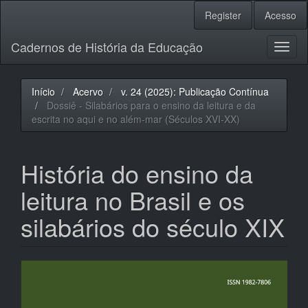
Navegação
Register
Acesso
Principal
Conteúdo
Cadernos de História da Educação
principal
Toggl
Barra
naviga
Lateral
Início
Acervo
v. 24 (2025): Publicação Contínua
Dossiê - Silabários para o ensino da leitura e da
escrita no aqui e no além-mar (Séculos XVI-XX)
História do ensino da
leitura no Brasil e os
silabários do século XIX
Barra
lateral