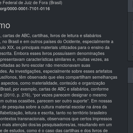
 Federal de Juiz de Fora (Brasil)
pal
id.org/0000-0001-7101-0116
mo
 cartas de ABC, cartilhas, livros de leitura e silabários
m, no Brasil e em outros países do Ocidente, especialmente a
culo XIX, os principais materiais utilizados para o ensino da
a escrita. Embora esses livros possuíssem denominações
apresentavam características similares e, muitas vezes, as
 voltadas ao livro escolar não mencionavam suas
ades. As investigações, especialmente sobre esses artefatos
lusófonos, têm observado que eles compartilham semelhanças
 aspectos, como materialidade, conteúdo e organização
 Brasil, por exemplo, cartas de ABC e silabários, conforme
e (2010, p. 276), “por vezes parecem designar o mesmo
 em outras ocasiões, parecem ser outro suporte”. Em nossas
 de pesquisa sobre a cultura material escolar na área da
lfabetização, leitura e escrita, tanto no território brasileiro
ontextos transnacionais, observamos que certos impressos
 mais atenção dos/as pesquisadores/as, resultando em um
e de estudos, como é o caso das cartilhas e dos livros de