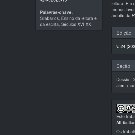
leitura. Em 
menos inves
Palavras-chave:
âmbito da
R
Silabários, Ensino da leitura e
da escrita, Séculos XVI-XX
Detal
Edição
do
v. 24 (20
artigo
Seção
Dossiê - 
além-mar
Este trab
Attributi
Os trabal