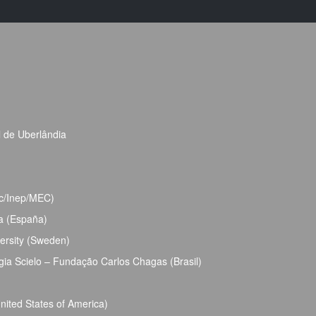
l de Uberlândia
bec/Inep/MEC)
ja (España)
ersity (Sweden)
ia Scielo – Fundação Carlos Chagas (Brasil)
ited States of America)