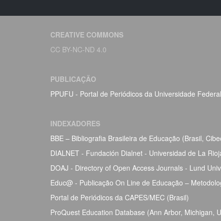
CREATIVE COMMONS
CC BY-NC-ND 4.0
PUBLICAÇÃO
PPUFU - Portal de Periódicos da Universidade Federa
INDEXADORES
BBE – Bibliografia Brasileira de Educação (Brasil, Ci
DIALNET - Fundación Dialnet - Universidad de La Rio
DOAJ - Directory of Open Access Journals - Lund Univ
Educ@ - Publicação On Line de Educação – Metodolog
Portal de Periódicos da CAPES/MEC (Brasil)
ProQuest Education Database (Ann Arbor, Michigan, Un