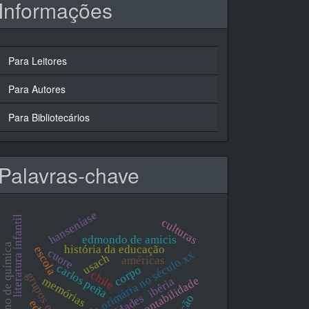
Informações
Para Leitores
Para Autores
Para Bibliotecários
Palavras-chave
hanseníase
literatura infantil
culturas
edmondo de amicis
ensino de química
história da educação
escola
cuore
escola primária no século xx
usach
américas
carlos peña
corpo
chile
grupos escolares
memórias
ibéria