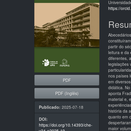
Universidade
artigos
princi
https://orc
Resu
Abecedários,
constituíra
partir do sé
leitura e d
diferentes, 
legislações
particularid
nos países 
PDF
em diversos
didática. No
PDF (Inglês)
aponta Frad
material e,
experiências
Publicado:
2025-07-18
história da a
quanto em c
DOI:
despertaram
https://doi.org/10.14393/che-
maior volum
v24-e2025-19