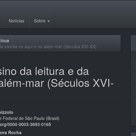
Notícias
Sobre
tínua
 da escrita no aqui e no além-mar (Séculos XVI-XX)
ino da leitura e da
 além-mar (Séculos XVI-
eúdo
nizzolo
e Federal de São Paulo (Brasil)
id.org/0000-0003-3693-0165
erra Rocha