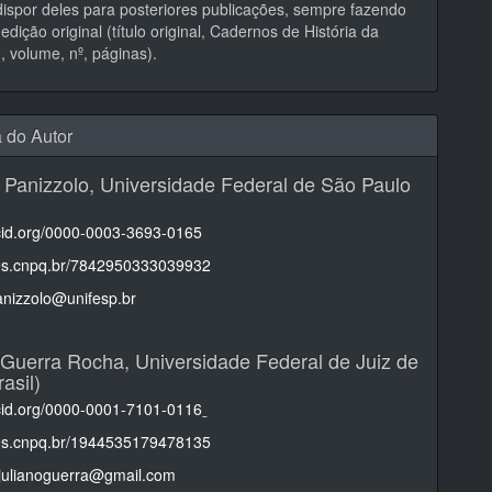
ispor deles para posteriores publicações, sempre fazendo
edição original (título original, Cadernos de História da
 volume, nº, páginas).
a do Autor
 Panizzolo,
Universidade Federal de São Paulo
rcid.org/0000-0003-3693-0165
ttes.cnpq.br/7842950333039932
anizzolo@unifesp.br
 Guerra Rocha,
Universidade Federal de Juiz de
asil)
rcid.org/0000-0001-7101-0116
ttes.cnpq.br/1944535179478135
rjulianoguerra@gmail.com