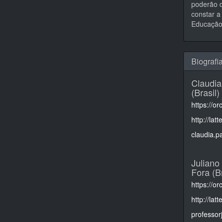
poderão d
constar a 
Educação,
Biografi
Claudia
(Brasil)
https://o
http://la
claudia.p
Juliano
Fora (Br
https://o
http://la
professo