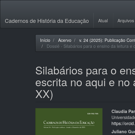
Navegação
Principal
Conteúdo
Cadernos de História da Educação
Atual
Arquivos
principal
Barra
Lateral
Início
Acervo
v. 24 (2025): Publicação Con
Dossiê - Silabários para o ensino da leitura e
Silabários para o ens
escrita no aqui e no
XX)
Barra
Cont
Claudia Pa
Universidad
lateral
do
https://orc
de
artigo
Juliano Gu