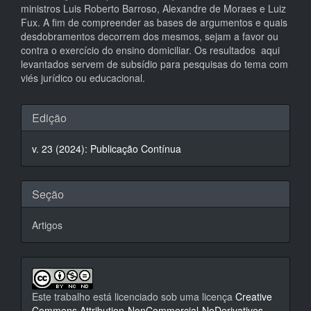
ministros Luis Roberto Barroso, Alexandre de Moraes e Luiz
Fux. A fim de compreender as bases de argumentos e quais
desdobramentos decorrem dos mesmos, sejam a favor ou
contra o exercício do ensino domiciliar. Os resultados aqui
levantados servem de subsídio para pesquisas do tema com
viés jurídico ou educacional.
Detalhes
Edição
do
v. 23 (2024): Publicação Contínua
artigo
Seção
Artigos
Este trabalho está licenciado sob uma licença
Creative
Commons Attribution-NonCommercial-NoDerivatives