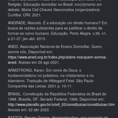
Religião. Educação domiciliar no Brasil: mo(vi)mento em
debate. Maria Celi Chaves Vasconcelos (organizadora)
Curitiba: CRV, 2021.
ANDRADE, Marcelo. É a educação um direito humano? Em
busca de razões suficientes para se justificar o direito de
formar-se como humano. Educação. Porto Alegre, v.36, n1,
p.21-27, jan-abr. 2013.
ANED. Associação Nacional de Ensino Domiciliar. Quem,
somos nós. Disponível em:
https://www.aned.org.br/index.php/sobre-nos/quem-somos-
aned
. Acesso em 29 ago 2021.
ARMSTRONG, Karen. Em nome de Deus: o
fundamentalismo no judaísmo, no cristianismo e no
islamismo. Tradução de Hildegard Feist. São Paulo:
Companhia das Letras. 2001 p. 10-11.
BRASIL. Constituição da República Federativa do Brasil de
1988. Brasília, DF: Senado Federal, 1988. Disponível em:
http://www.planalto.gov.br/ccivil_03/constituicao/constituicao.htm
Acesso em: 22 abr 2023.
BASTOS, Renato Gomes. Homeschooling: uma proposta de