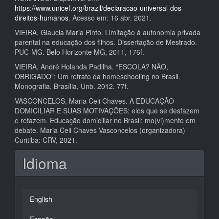
https://www.unicef.org/brazil/declaracao-universal-dos-
direitos-humanos
. Acesso em: 16 abr. 2021.
VIEIRA, Glaucia Maria Pinto. Limitação à autonomia privada
parental na educação dos filhos. Dissertação de Mestrado.
PUC-MG. Belo Horizonte MG, 2011, 176f.
VIEIRA, André Holanda Padilha. “ESCOLA? NÃO,
OBRIGADO”: Um retrato da homeschooling no Brasil.
Monografia. Brasília, Unb. 2012. 77f.
VASCONCELOS, Maria Celi Chaves. A EDUCAÇÃO
DOMICILIAR E SUAS MOTIVAÇÕES: elos que se desfazem
e refazem. Educação domiciliar no Brasil: mo(vi)mento em
debate. Maria Celi Chaves Vasconcelos (organizadora)
Curitiba: CRV, 2021.
Idioma
English