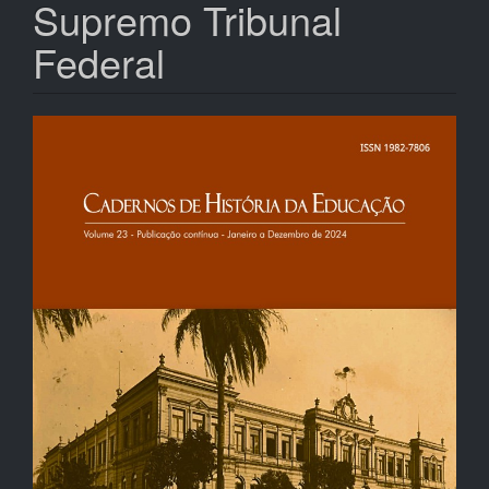
Supremo Tribunal
Federal
Barra
lateral
de
artigos