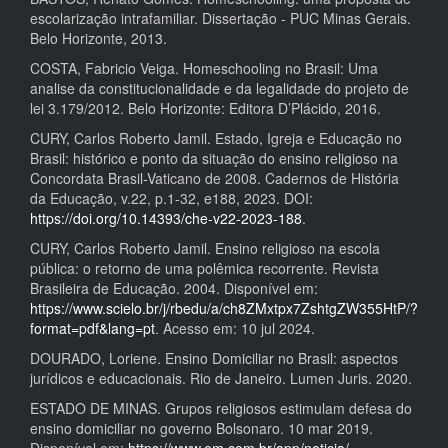
escolarização intrafamiliar. Dissertação - PUC Minas Gerais.
Belo Horizonte, 2013.
COSTA, Fabricio Veiga. Homeschooling no Brasil: Uma
analise da constitucionalidade e da legalidade do projeto de
lei 3.179/2012. Belo Horizonte: Editora D’Plácido, 2016.
CURY, Carlos Roberto Jamil. Estado, Igreja e Educação no
Brasil: histórico e ponto da situação do ensino religioso na
Concordata Brasil-Vaticano de 2008. Cadernos de História
da Educação, v.22, p.1-32, e188, 2023. DOI:
https://doi.org/10.14393/che-v22-2023-188
.
CURY, Carlos Roberto Jamil. Ensino religioso na escola
pública: o retorno de uma polêmica recorrente. Revista
Brasileira de Educação. 2004. Disponível em:
https://www.scielo.br/j/rbedu/a/ch8ZMxtpx7ZshtgZW355HtP/?
format=pdf&lang=pt
. Acesso em: 10 jul 2024.
DOURADO, Loriene. Ensino Domiciliar no Brasil: aspectos
jurídicos e educacionais. Rio de Janeiro. Lumen Juris. 2020.
ESTADO DE MINAS. Grupos religiosos estimulam defesa do
ensino domiciliar no governo Bolsonaro. 10 mar 2019.