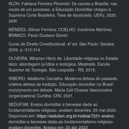
KLOH, Fabiana Ferreira Pimentel. De canela a Brasília: nas
vozes de um processo, a Educação Domiciliar chegou à
Suprema Corte Brasileira. Tese de doutorado. UERJ, 2020.
269f.
MENDES. Gilmar Ferreira; COELHO. Inocêncio Mártires;
BRANCO. Paulo Gustavo Gonet;
Curso de Direito Constitucional. 4ª ed. São Paulo: Saraiva.
2009. p. 313-314.
OLIVEIRA, Wharton Hertz de. Liberdade religiosa no Estado
laico: abordagem jurídica e teológica. Mestrado. Escola
Superior de Teologia. São Leopoldo - RS, 2015.
RIBEIRO, Adalberto Carvalho. Moderna defesa do passado,
criativa defesa da tradição. Educação domiciliar no Brasil:
mo(vi)mento em debate. Maria Celi Chaves Vasconcelos
(organizadora) Curitiba: CRV, 2021.
SEDUFSM. Ensino domiciliar é benesse dada ao
fundamentalismo religioso, avaliam docentes. 25 mai 2022.
Disponível em:
https://sedufsm.org.br/noticia/7231-ensino-
domiciliar-e-benesse-dada-ao-fundamentalismo-religioso-
avaliam-docentes. Acesso em: 23 abr 2023