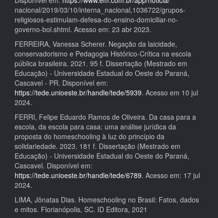
Disponível em:
https://www.em.com.br/app/noticia/
nacional/2019/03/10/interna_nacional,1036722/grupos-
religiosos-estimulam-defesa-do-ensino-domiciliar-no-
governo-bol.shtml. Acesso em: 23 abr 2023.
FERREIRA, Vanessa Scherer. Negação da laicidade,
conservadorismo e Pedagogia Histórico-Crítica na escola
pública brasileira. 2021. 95 f. Dissertação (Mestrado em
Educação) - Universidade Estadual do Oeste do Paraná,
Cascavel - PR. Disponível em:
https://tede.unioeste.br/handle/tede/5939
. Acesso em 10 jul
2024.
FERRI, Felipe Eduardo Ramos de Oliveira. Da casa para a
escola, da escola para casa: uma análise jurídica da
proposta do homeschooling à luz do princípio da
solidariedade. 2023. 181 f. Dissertação (Mestrado em
Educação) - Universidade Estadual do Oeste do Paraná,
Cascavel. Disponível em:
https://tede.unioeste.br/handle/tede/6789
. Acesso em: 17 jul
2024.
LIMA, Jônatas Dias. Homeschooling no Brasil: Fatos, dados
e mitos. Florianópolis, SC. ID Editora, 2021