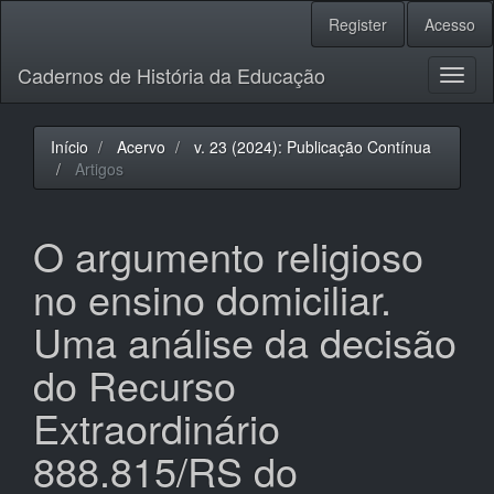
Navegação
Register
Acesso
Principal
Conteúdo
Cadernos de História da Educação
principal
Toggl
Barra
naviga
Lateral
Início
Acervo
v. 23 (2024): Publicação Contínua
Artigos
O argumento religioso
no ensino domiciliar.
Uma análise da decisão
do Recurso
Extraordinário
888.815/RS do