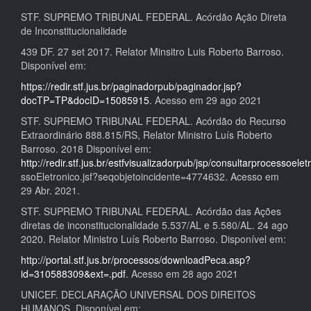
STF. SUPREMO TRIBUNAL FEDERAL. Acórdão Ação Direta
de Inconstitucionalidade
439 DF. 27 set 2017. Relator Minsitro Luis Roberto Barroso.
Disponível em:
https://redir.stf.jus.br/paginadorpub/paginador.jsp?
docTP=TP&docID=15085915
. Acesso em 29 ago 2021
STF. SUPREMO TRIBUNAL FEDERAL. Acórdão do Recurso
Extraordinário 888.815/RS, Relator Ministro Luís Roberto
Barroso. 2018 Disponível em:
http://redir.stf.jus.br/estfvisualizadorpub/jsp/consultarprocessoel
ssoEletronico.jsf?seqobjetoincidente=4774632. Acesso em
29 Abr. 2021.
STF. SUPREMO TRIBUNAL FEDERAL. Acórdão das Ações
diretas de inconstitucionalidade 5.537/AL e 5.580/AL. 24 ago
2020. Relator Ministro Luís Roberto Barroso. Disponível em:
http://portal.stf.jus.br/processos/downloadPeca.asp?
id=310588309&ext=.pdf
. Acesso em 28 ago 2021
UNICEF. DECLARAÇÃO UNIVERSAL DOS DIREITOS
HUMANOS. Disponível em: