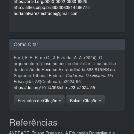
https://orcid.org/0000-0002-0980-8925
http://lattes.cnpq.br/3923063914496775
adrianalvarez.estrada@gmail.com
Como Citar
Ferri, F. E. R. de O., & Estrada, A. A. (2024). O
argumento religioso no ensino domiciliar. Uma análise
da decisão do Recurso Extraordinário 888.815/RS do
Supremo Tribunal Federal.
Cadernos De História Da
Educação
,
23
(Contínua), e2024-55.
https://doi.org/10.14393/che-v23-e2024-55
Formatos de Citação
Baixar Citação
Referências
ANDRADE, Édison Prado de. A Educação Domiciliar e a