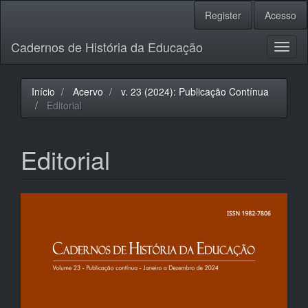
Navegação
Register
Acesso
Principal
Conteúdo
Cadernos de História da Educação
principal
Toggl
Barra
naviga
Lateral
Início
Acervo
v. 23 (2024): Publicação Contínua
Editorial
Editorial
Barra
lateral
de
artigos