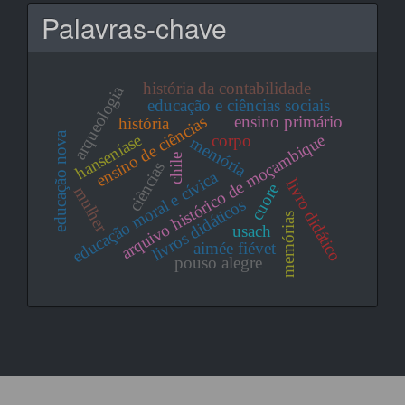
Palavras-chave
história da contabilidade
arqueologia
educação e ciências sociais
ensino primário
ensino de ciências
história
educação nova
arquivo histórico de moçambique
hanseníase
corpo
memória
chile
ciências
educação moral e cívica
livro didático
cuore
mulher
livros didáticos
memórias
usach
aimée fiévet
pouso alegre