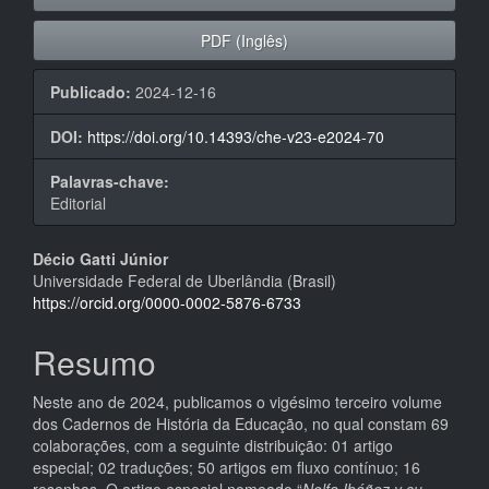
PDF (Inglês)
Publicado:
2024-12-16
DOI:
https://doi.org/10.14393/che-v23-e2024-70
Palavras-chave:
Editorial
Conteúdo
Décio Gatti Júnior
Universidade Federal de Uberlândia (Brasil)
do
https://orcid.org/0000-0002-5876-6733
artigo
Resumo
principal
Neste ano de 2024, publicamos o vigésimo terceiro volume
dos Cadernos de História da Educação, no qual constam 69
colaborações, com a seguinte distribuição: 01 artigo
especial; 02 traduções; 50 artigos em fluxo contínuo; 16