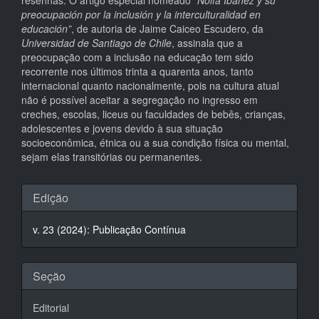
resenhas. O artigo especial nomeado “
Nolfa Ibáñez y su
preocupación por la inclusión y la interculturalidad en
educación”
, de autoria de Jaime Caiceo Escudero, da
Universidad de Santiago de Chile
, assinala que a
preocupação com a inclusão na educação tem sido
recorrente nos últimos trinta a quarenta anos, tanto
internacional quanto nacionalmente, pois na cultura atual
não é possível aceitar a segregação no ingresso em
creches, escolas, liceus ou faculdades de bebês, crianças,
adolescentes e jovens devido à sua situação
socioeconômica, étnica ou a sua condição física ou mental,
sejam elas transitórias ou permanentes.
Detalhes
Edição
do
v. 23 (2024): Publicação Contínua
artigo
Seção
Editorial