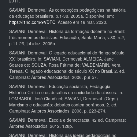
2011.
SAVIANI, Dermeval. As concepções pedagógicas na história
da educação brasileira. p.1-38, 2005a. Disponível em:
https://l1nq.com/9VDFC
. Acesso em 16 mar. 2020.
SAVIANI, Dermeval. História da formação docente no Brasil:
três momentos decisivos. Educação, Santa Maria, v.30, n.2,
p.11-26, jul./dez. 2005b.
SAVIANI, Dermeval. O legado educacional do “longo século
XX” brasileiro. In: SAVIANI, Dermeval; ALMEIDA, Jane
Soares de; SOUZA, Rosa Fátima de; VALDEMARIN, Vera
Teresa. O legado educacional do século XX no Brasil. 2. ed.
Campinas: Autores Associados, 2006. p.9-57.
SAVIANI, Dermeval. Educação socialista, Pedagogia
Histórico-Crítica e os desafios da sociedade de classes. In:
LOMBARDI, José Claudinei; SAVIANI, Dermeval. (Orgs.)
Marxismo e educação: debates contemporâneos. 2. ed.
Campinas: Autores Associados, 2008. p. 223-274.
SAVIANI, Dermeval. Escola e democracia. 42 ed. Campinas:
Autores Associados, 2012. 128p.
SAVIANI, Dermeval. História das ideias pedagógicas no