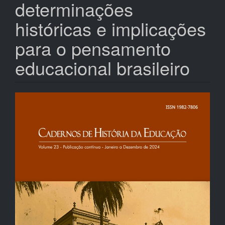
determinações
históricas e implicações
para o pensamento
educacional brasileiro
Barra
lateral
de
artigos