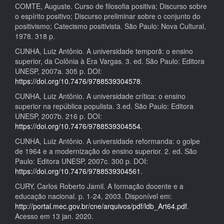
COMTE, Auguste. Curso de filosofia positiva; Discurso sobre
o espírito positivo; Discurso preliminar sobre o conjunto do
positivismo; Catecismo positivista. São Paulo: Nova Cultural,
1978. 318 p.
CUNHA, Luiz Antônio. A universidade temporã: o ensino
superior, da Colônia à Era Vargas. 3. ed. São Paulo: Editora
UNESP, 2007a. 305 p. DOI:
https://doi.org/10.7476/9788539304578
.
CUNHA, Luiz Antônio. A universidade crítica: o ensino
superior na república populista. 3.ed. São Paulo: Editora
UNESP, 2007b. 216 p. DOI:
https://doi.org/10.7476/9788539304554
.
CUNHA, Luiz Antônio. A universidade reformanda: o golpe
de 1964 e a modernização do ensino superior. 2. ed. São
Paulo: Editora UNESP, 2007c. 300 p. DOI:
https://doi.org/10.7476/9788539304561
.
CURY, Carlos Roberto Jamil. A formação docente e a
educação nacional. p. 1-24, 2003. Disponível em:
http://portal.mec.gov.br/cne/arquivos/pdf/ldb_Art64.pdf
.
Acesso em 13 jan. 2020.