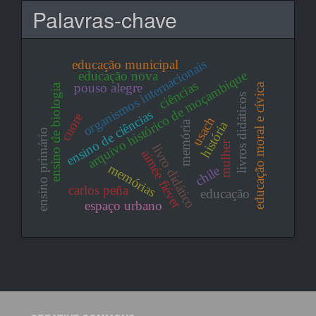
Palavras-chave
organismos internacionais
educação municipal
arquivo histórico de moçambique
educação nova
ciências
pouso alegre
educação moral e cívica
ensino de biologia
livros didáticos
ensino de ciências
cuore
usach
história
memória
ensino primário
mulher
livro didático
aimée fiévet
memórias
chile
carlos peña
educação
espaço urbano