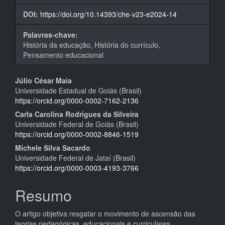
DOI:
https://doi.org/10.14393/che-v23-e2024-14
Palavras-chave:
História da educação, História do currículo,
Pensamento educacional
Conteúdo
Júlio César Maia
Universidade Estadual de Goiás (Brasil)
do
https://orcid.org/0000-0002-7162-2136
artigo
Carla Carolina Rodrigues da Silveira
Universidade Federal de Goiás (Brasil)
principal
https://orcid.org/0000-0002-8846-1519
Michele Silva Sacardo
Universidade Federal de Jataí (Brasil)
https://orcid.org/0000-0003-4193-3766
Resumo
O artigo objetiva resgatar o movimento de ascensão das
teorias pedagógicas, educacionais e curriculares