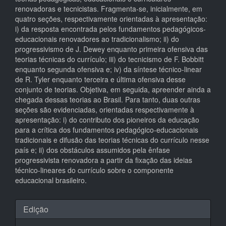
renovadoras e tecnicistas. Fragmenta-se, inicialmente, em
quatro seções, respectivamente orientadas à apresentação:
i) da resposta encontrada pelos fundamentos pedagógicos-
educacionais renovadores ao tradicionalismo; ii) do
progressivismo de J. Dewey enquanto primeira ofensiva das
teorias técnicas do currículo; iii) do tecnicismo de F. Bobbitt
enquanto segunda ofensiva e; iv) da síntese técnico-linear
de R. Tyler enquanto terceira e última ofensiva desse
conjunto de teorias. Objetiva, em seguida, apreender ainda a
chegada dessas teorias ao Brasil. Para tanto, duas outras
seções são evidenciadas, orientadas respectivamente à
apresentação: i) do contributo dos pioneiros da educação
para a crítica dos fundamentos pedagógico-educacionais
tradicionais e difusão das teorias técnicas do currículo nesse
país e; ii) dos obstáculos assumidos pela ênfase
progressivista renovadora a partir da fixação das ideias
técnico-lineares do currículo sobre o componente
educacional brasileiro.
Detalhes
Edição
do