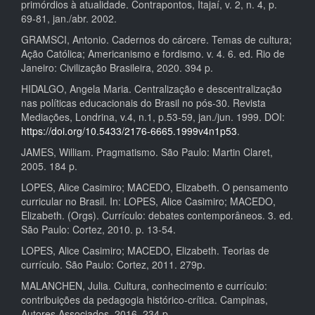
primórdios à atualidade. Contrapontos, Itajaí, v. 2, n. 4, p.
69-81, jan./abr. 2002.
GRAMSCI, Antonio. Cadernos do cárcere. Temas de cultura;
Ação Católica; Americanismo e fordismo. v. 4. 6. ed. Rio de
Janeiro: Civilização Brasileira, 2020. 394 p.
HIDALGO, Angela Maria. Centralização e descentralização
nas políticas educacionais do Brasil no pós-30. Revista
Mediações, Londrina, v.4, n.1, p.53-59, jan./jun. 1999. DOI:
https://doi.org/10.5433/2176-6665.1999v4n1p53
.
JAMES, William. Pragmatismo. São Paulo: Martin Claret,
2005. 184 p.
LOPES, Alice Casimiro; MACEDO, Elizabeth. O pensamento
curricular no Brasil. In: LOPES, Alice Casimiro; MACEDO,
Elizabeth. (Orgs). Currículo: debates contemporâneos. 3. ed.
São Paulo: Cortez, 2010. p. 13-54.
LOPES, Alice Casimiro; MACEDO, Elizabeth. Teorias de
currículo. São Paulo: Cortez, 2011. 279p.
MALANCHEN, Julia. Cultura, conhecimento e currículo:
contribuições da pedagogia histórico-crítica. Campinas,
Autores Associados, 2016. 234 p.