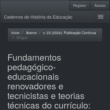
Navegação
Register
Acesso
Principal
Conteúdo
Cadernos de História da Educação
principal
Toggl
Barra
naviga
Lateral
Início
Acervo
v. 23 (2024): Publicação Contínua
Artigos
Fundamentos
pedagógico-
educacionais
renovadores e
tecnicistas e teorias
técnicas do currículo: