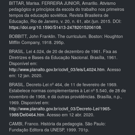
BITTAR, Marisa. FERREIRA JUNIOR, Amarilio. Ativismo
pedagógico e princípios da escola do trabalho nos primeiros
tempos da educação soviética. Revista Brasileira de
Educação, Rio de Janeiro, v. 20, n. 61, abr./jun. 2015. DOI:
https://doi.org/10.1590/S1413-24782015206108
.
BOBBITT, John Franklin. The curriculum. Boston: Houghton
Mifflin Company, 1918. 295p.
BRASIL. Lei 4.024, de 20 de dezembro de 1961. Fixa as
Diretrizes e Bases da Educação Nacional. Brasília, 1961.
Disponível em:
http://www.planalto.gov.br/ccivil_03/leis/L4024.htm
. Acesso
em: 12 jan. 2020.
BRASIL. Decreto-Lei nº 464, de 11 de fevereiro de 1969.
Estabelece normas complementares à Lei nº 5.540, de 28 de
novembro de 1968, e dá outras providências. Brasília, n.p.,
1969. Disponível em:
http://www.planalto.gov.br/ccivil_03/Decreto-Lei/1965-
1988/Del0464.htm
. Acesso em 12 abr. 2020.
CAMBI, Franco. História da pedagogia. São Paulo:
Fundação Editora da UNESP, 1999. 701p.