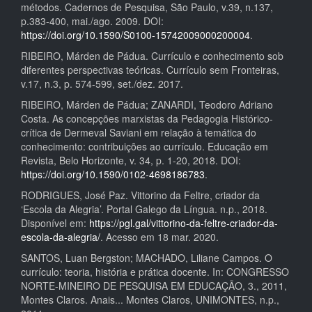
métodos. Cadernos de Pesquisa, São Paulo, v.39, n.137,
p.383-400, mai./ago. 2009. DOI:
https://doi.org/10.1590/S0100-15742009000200004
.
RIBEIRO, Márden de Pádua. Currículo e conhecimento sob
diferentes perspectivas teóricas. Currículo sem Fronteiras,
v.17, n.3, p. 574-599, set./dez. 2017.
RIBEIRO, Márden de Pádua; ZANARDI, Teodoro Adriano
Costa. As concepções marxistas da Pedagogia Histórico-
crítica de Dermeval Saviani em relação à temática do
conhecimento: contribuições ao currículo. Educação em
Revista, Belo Horizonte, v. 34, p. 1-20, 2018. DOI:
https://doi.org/10.1590/0102-4698186783
.
RODRIGUES, José Paz. Vittorino da Feltre, criador da
‘Escola da Alegria’. Portal Galego da Língua. n.p., 2018.
Disponível em:
https://pgl.gal/vittorino-da-feltre-criador-da-
escola-da-alegria/
. Acesso em 18 mar. 2020.
SANTOS, Luan Bergston; MACHADO, Liliane Campos. O
currículo: teoria, história e prática docente. In: CONGRESSO
NORTE-MINEIRO DE PESQUISA EM EDUCAÇÃO, 3., 2011,
Montes Claros. Anais... Montes Claros, UNIMONTES, n.p.,