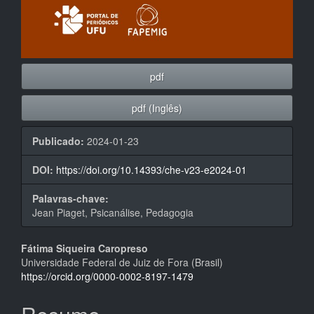
pdf
pdf (Inglês)
Publicado:
2024-01-23
DOI:
https://doi.org/10.14393/che-v23-e2024-01
Palavras-chave:
Jean Piaget, Psicanálise, Pedagogia
Conteúdo
Fátima Siqueira Caropreso
Universidade Federal de Juiz de Fora (Brasil)
do
https://orcid.org/0000-0002-8197-1479
artigo