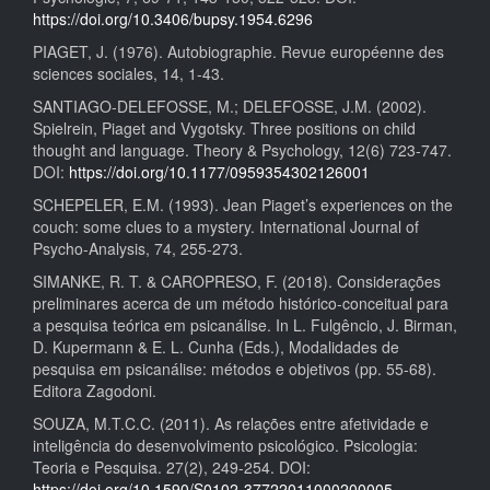
https://doi.org/10.3406/bupsy.1954.6296
PIAGET, J. (1976). Autobiographie. Revue européenne des
sciences sociales, 14, 1-43.
SANTIAGO-DELEFOSSE, M.; DELEFOSSE, J.M. (2002).
Spielrein, Piaget and Vygotsky. Three positions on child
thought and language. Theory & Psychology, 12(6) 723-747.
DOI:
https://doi.org/10.1177/0959354302126001
SCHEPELER, E.M. (1993). Jean Piaget’s experiences on the
couch: some clues to a mystery. International Journal of
Psycho-Analysis, 74, 255-273.
SIMANKE, R. T. & CAROPRESO, F. (2018). Considerações
preliminares acerca de um método histórico-conceitual para
a pesquisa teórica em psicanálise. In L. Fulgêncio, J. Birman,
D. Kupermann & E. L. Cunha (Eds.), Modalidades de
pesquisa em psicanálise: métodos e objetivos (pp. 55-68).
Editora Zagodoni.
SOUZA, M.T.C.C. (2011). As relações entre afetividade e
inteligência do desenvolvimento psicológico. Psicologia:
Teoria e Pesquisa. 27(2), 249-254. DOI:
https://doi.org/10.1590/S0102-37722011000200005