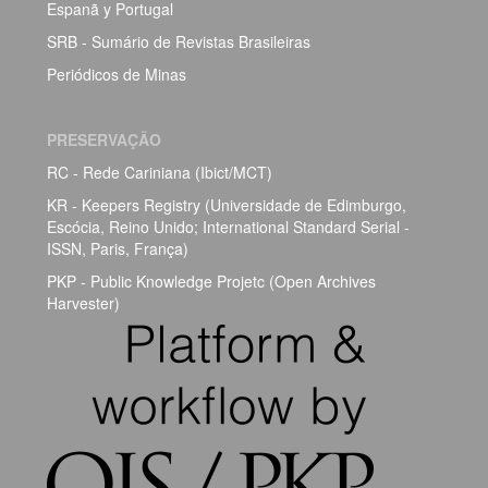
Espanã y Portugal
SRB - Sumário de Revistas Brasileiras
Periódicos de Minas
PRESERVAÇÃO
RC - Rede Cariniana (Ibict/MCT)
KR - Keepers Registry (Universidade de Edimburgo,
Escócia, Reino Unido; International Standard Serial -
ISSN, Paris, França)
PKP - Public Knowledge Projetc (Open Archives
Harvester)