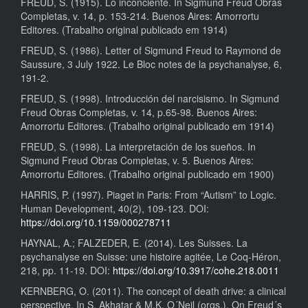
FREUD, S. (1915). Lo inconciente. In Sigmund Freud Obras
Completas, v. 14, p. 153-214. Buenos Aires: Amorrortu
Editores. (Trabalho original publicado em 1914)
FREUD, S. (1986). Letter of Sigmund Freud to Raymond de
Saussure, 3 July 1922. Le Bloc notes de la psychanalyse, 6,
191-2.
FREUD, S. (1998). Introducción del narcisismo. In Sigmund
Freud Obras Completas, v. 14, p.65-98. Buenos Aires:
Amorrortu Editores. (Trabalho original publicado em 1914)
FREUD, S. (1998). La interpretación de los sueños. In
Sigmund Freud Obras Completas, v. 5. Buenos Aires:
Amorrortu Editores. (Trabalho original publicado em 1900)
HARRIS, P. (1997). Piaget in Paris: From “Autism” to Logic.
Human Development, 40(2), 109-123. DOI:
https://doi.org/10.1159/000278711
HAYNAL, A.; FALZEDER, E. (2014). Les Suisses. La
psychanalyse en Suisse: une histoire agitée, Le Coq-Héron,
218, pp. 11-19. DOI:
https://doi.org/10.3917/cohe.218.0011
KERNBERG, O. (2011). The concept of death drive: a clinical
perspective. In S. Akhatar & M.K. O´Neil (orgs.). On Freud´s