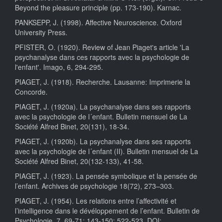
Beyond the pleasure principle (pp. 173-190). Karnac.
PANKSEPP, J. (1998). Affective Neuroscience. Oxford
University Press.
PFISTER, O. (1920). Review of Jean Piaget's article 'La
psychanalyse dans ces rapports avec la psychologie de
l'enfant'. Imago, 6, 294-295.
PIAGET, J. (1918). Recherche. Lausanne: Imprimerie la
Concorde.
PIAGET, J. (1920a). La psychanalyse dans ses rapports
avec la psychologie de l´enfant. Bulletin mensuel de La
Société Alfred Binet, 20(131), 18-34.
PIAGET, J. (1920b). La psychanalyse dans ses rapports
avec la psychologie de l´enfant (II). Bulletin mensuel de La
Société Alfred Binet, 20(132-133), 41-58.
PIAGET, J. (1923). La pensée symbolique et la pensée de
l’enfant. Archives de psychologie 18(72), 273–303.
PIAGET, J. (1954). Les relations entre l’affectivité et
l’intelligence dans le dévéloppement de l’enfant. Bulletin de
Psychologie, 7, 69-71; 143-150; 522-523. DOI: