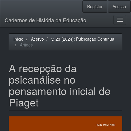
Navegação
Register
Acesso
Principal
Conteúdo
Cadernos de História da Educação
principal
Toggl
Barra
naviga
Lateral
Início
Acervo
v. 23 (2024): Publicação Contínua
Artigos
A recepção da
psicanálise no
pensamento inicial de
Piaget
Barra
lateral