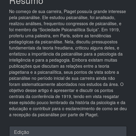
Resumo
principal
No começo de sua carreira, Piaget possuía grande interesse
pela psicanálise. Ele estudou psicanálise, foi analisado,
realizou análises, frequentou congressos de psicanálise, e
foi membro da “Sociedade Psicanalítica Suíça”. Em 1919,
proferiu uma palestra, em Paris, sobre as tendências
pedagógicas da psicanálise. Nela, discutiu pressupostos
fundamentais da teoria freudiana, criticou alguns deles, e
enfatizou a importância da psicanálise para a psicologia da
inteligência e para a pedagogia. Embora existam muitas
publicações que discutam as relações entre a teoria
piagetiana e a psicanalítica, seus pontos de vista sobre a
psicanálise no período inicial de sua carreira ainda não
foram sistematicamente abordados nos estudos da área. O
objetivo desse artigo é apresentar e discutir os pontos
centrais da conferência de 1919, tendo em vista resgatar
esse episódio pouco lembrado da história da psicologia e da
educação e contribuir para o esclarecimento de como se deu
a recepção da psicanálise por parte de Piaget.
Detalhes
Edição