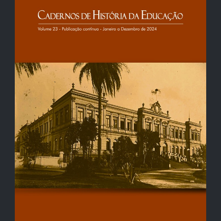
de
artigos