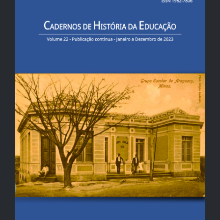
lateral
de
artigos