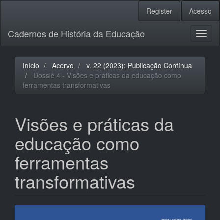
Navegação
Register
Acesso
Principal
Conteúdo
Cadernos de História da Educação
principal
Toggl
Barra
naviga
Lateral
Início
Acervo
v. 22 (2023): Publicação Contínua
Dossiê 4 - Visões e práticas da educação como
ferramentas transformativas
Visões e práticas da
educação como
ferramentas
transformativas
Barra