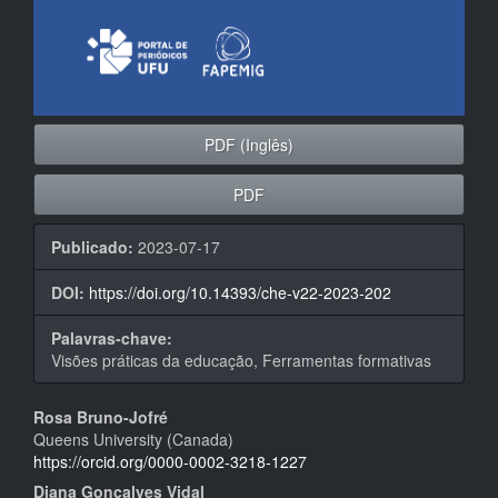
PDF (Inglês)
PDF
Publicado:
2023-07-17
DOI:
https://doi.org/10.14393/che-v22-2023-202
Palavras-chave:
Visões práticas da educação, Ferramentas formativas
Conteúdo
Rosa Bruno-Jofré
Queens University (Canada)
do
https://orcid.org/0000-0002-3218-1227
artigo
Diana Gonçalves Vidal