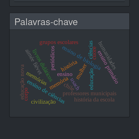
Palavras-chave
grupos escolares
humanidades
ciências
ensino de biologia
periódicos
cuore
aimée fiévet
livros didáticos
ensino primário
história
mulher
educação nova
educação
memórias
ensino
memória
usach
ensino de ciências
chile
corpo
professores municipais
história da escola
civilização