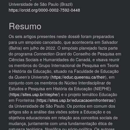
Universidade de São Paulo (Brazil)
principal
https://orcid.org/0000-0002-7592-0448
Resumo
Os seis artigos presentes neste dossiê foram preparados
para um simpósio cancelado, que aconteceria em Salvador
(Bahia) em julho de 2022. O simpósio planejado fazia parte
do programa
Connection Grant
do Conselho de Pesquisa em
Ciências Sociais e Humanidades do Canadá, e visava reunir
os membros do Grupo Internacional de Pesquisa em Teoria
e História da Educação, situado na Faculdade de Educação
da
Queen’s University
(
https://educ.queensu.ca/their
), em
conjunto com os membros do Núcleo Interdisciplinar de
Estudos e Pesquisa em História da Educação (NIEPHE)
(
https://sites.usp.br/niephe/
) e o projeto temático Educação
em Fronteiras (
https://sites.usp.br/educacaoemfronteiras/
)
da Universidade de São Paulo. Os pontos em comum dos
artigos são a análise das visões sobre a Educação e os
objetivos educacionais em relação aos conceitos sociais de
mudança, juntamente com uma fundamentação ética de
natureza teológica, filosófica ou sócio-política. Os autores