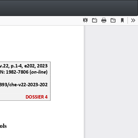
Bai
Ba
P