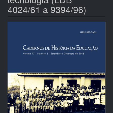
4024/61 a 9394/96)
Barra
lateral
de
artigos