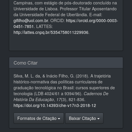
Campinas, com estágio de pós-doutorado concluído na
Universidade de Lisboa. Professor Titular Aposentando
da Universidade Federal de Uberlândia. E-mail:
gifilho@uol.com.br
. ORCID:
https://orcid.org/0000-0003-
0451-7851
. LATTES:
http://lattes.cnpq.br/5354758011229936
.
Como Citar
Silva, M. L. da, & Inácio Filho, G. (2018). A trajetória
histórico-normativa das políticas curriculares de
graduação tecnológica no Brasil: cursos superiores de
tecnologia (LDB 4024/61 a 9394/96).
Cadernos De
História Da Educação
,
17
(3), 821-836.
https://doi.org/10.14393/che-v17n3-2018-12
Formatos de Citação
Baixar Citação