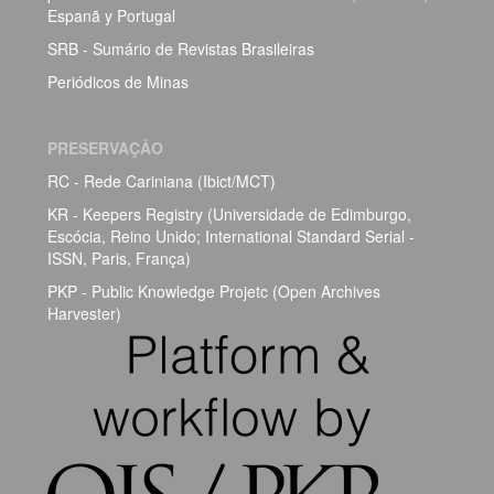
Espanã y Portugal
SRB - Sumário de Revistas Brasileiras
Periódicos de Minas
PRESERVAÇÃO
RC - Rede Cariniana (Ibict/MCT)
KR - Keepers Registry (Universidade de Edimburgo,
Escócia, Reino Unido; International Standard Serial -
ISSN, Paris, França)
PKP - Public Knowledge Projetc (Open Archives
Harvester)