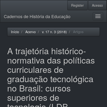
Navegação
Register
Acesso
Principal
Conteúdo
Cadernos de História da Educação
principal
Toggl
Barra
naviga
Lateral
Início
Acervo
v. 17 n. 3 (2018)
Artigos
A trajetória histórico-
normativa das políticas
curriculares de
graduação tecnológica
no Brasil: cursos
superiores de
tecnologia (LDB