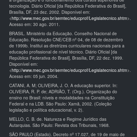
tecnologia. Diário Oficial [da República Federativa do Brasil],
Brasília, DF, 23 dez. 2002. Disponível em:
<
http://www.mec.gov.br/semtec/educprof/Legislatecnico.shtm
>.
Acesso em: 30 ago. 2011.
BRASIL. Ministério da Educação. Conselho Nacional de
Educação. Resolução CNE/CEB nº 04, de 08 de dezembro
de 1999b. Institui as diretrizes curriculares nacionais para a
educação profissional de nível técnico. Diário Oficial [da
República Federativa do Brasil], Brasília, DF, 22 dez. 1999.
Disponível em:
<
http://www.mec.gov.br/semtec/educprof/Legislatecnico.shtm
>.
Acesso em: 05 jun. 2004.
CATANI, A. M; OLIVEIRA, J. O. A educação superior. In:
OLIVEIRA, R. P. de; ADRIÃO, T. (Org.). Organização do
ensino no Brasil: níveis e modalidades na Constituição
Federal e na LDB. São Paulo: Xamã, 2002. (Coleção
legislação e política educacional, v. 2).
MELLO, C. B. de. Natureza e Regime Jurídico das
Autarquias. São Paulo: Revista dos Tribunais, 1968.
SÃO PAULO (Estado). Decreto nº 17.027, de 19 de maio de