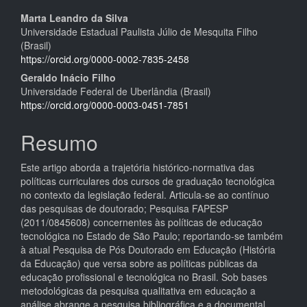
Conteúdo
Marta Leandro da Silva
Universidade Estadual Paulista Júlio de Mesquita Filho
do
(Brasil)
artigo
https://orcid.org/0000-0002-7835-2458
Geraldo Inácio Filho
principal
Universidade Federal de Uberlândia (Brasil)
https://orcid.org/0000-0003-0451-7851
Resumo
Este artigo aborda a trajetória histórico-normativa das
políticas curriculares dos cursos de graduação tecnológica
no contexto da legislação federal. Articula-se ao contínuo
das pesquisas de doutorado; Pesquisa FAPESP
(2011/0845608) concernentes às políticas de educação
tecnológica no Estado de São Paulo; reportando-se também
à atual Pesquisa de Pós Doutorado em Educação (História
da Educação) que versa sobre as políticas públicas da
educação profissional e tecnológica no Brasil. Sob bases
metodológicas da pesquisa qualitativa em educação a
análise abrange a pesquisa bibliográfica e a documental.