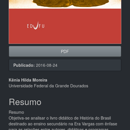
PDF
Publicado:
2016-08-24
Conteúdo
Kênia Hilda Moreira
Universidade Federal da Grande Dourados
do
artigo
Resumo
principal
Resumo
Objetiva-se analisar o livro didático de História do Brasil
destinado ao ensino secundário na Era Vargas com ênfase
para as relações entre autores, didáticas e programas