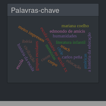
Palavras-chave
mariana coelho
meios impressos
escola primária no século xx
edmondo de amicis
a história da educação
humanidades
ibéria
literatura infantil
grupos escolares
história da escola
usach
memórias
civilização
chile
cuore
américas
carlos peña
educação
escola
corpo