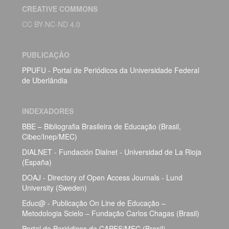
CREATIVE COMMONS
CC BY-NC-ND 4.0
PUBLICAÇÃO
PPUFU - Portal de Periódicos da Universidade Federal
de Uberlândia
INDEXADORES
BBE – Bibliografia Brasileira de Educação (Brasil,
Cibec/Inep/MEC)
DIALNET - Fundación Dialnet - Universidad de La Rioja
(España)
DOAJ - Directory of Open Access Journals - Lund
University (Sweden)
Educ@ - Publicação On Line de Educação –
Metodologia Scielo – Fundação Carlos Chagas (Brasil)
Portal de Periódicos da CAPES/MEC (Brasil)