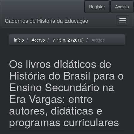
Navegação
Register
Acesso
Principal
Conteúdo
Cadernos de História da Educação
principal
Toggl
Barra
naviga
Lateral
Início
Acervo
v. 15 n. 2 (2016)
Artigos
Os livros didáticos de
História do Brasil para o
Ensino Secundário na
Era Vargas: entre
autores, didáticas e
programas curriculares