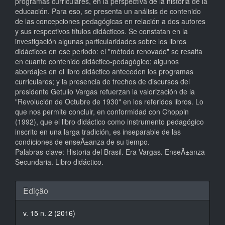
programas curriculares, en la perspectiva de la historia de la
educación. Para eso, se presenta un análisis de contenido
de las concepciones pedagógicas en relación a dos autores
y sus respectivos títulos didácticos. Se constatan en la
investigación algunas particularidades sobre los libros
didácticos en ese periodo: el "método renovado" se resalta
en cuanto contenido didáctico-pedagógico; algunos
abordajes en el libro didáctico anteceden los programas
curriculares; y la presencia de trechos de discursos del
presidente Getulio Vargas refuerzan la valorización de la
"Revolución de Octubre de 1930" en los referidos libros. Lo
que nos permite concluir, en conformidad con Choppin
(1992), que el libro didáctico como instrumento pedagógico
inscrito en una larga tradición, es inseparable de las
condiciones de enseÃ±anza de su tiempo.
Palabras-clave: Historia del Brasil. Era Vargas. EnseÃ±anza
Secundaria. Libro didáctico.
Detalhes
Edição
do
v. 15 n. 2 (2016)
artigo