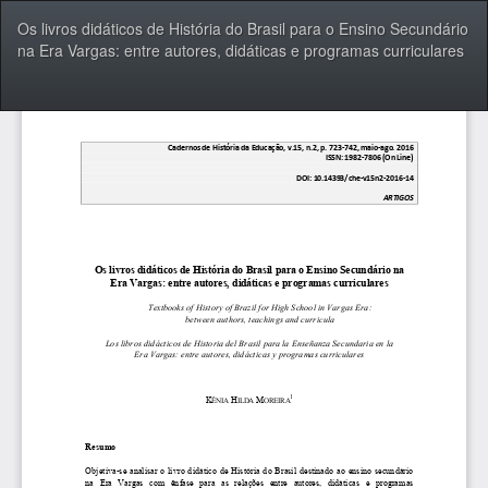
Voltar
Os livros didáticos de História do Brasil para o Ensino Secundário
aos
na Era Vargas: entre autores, didáticas e programas curriculares
Detalhes
do
Artigo
Bai
Ba
P