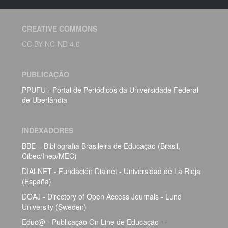
CREATIVE COMMONS
CC BY-NC-ND 4.0
PUBLICAÇÃO
PPUFU - Portal de Periódicos da Universidade Federal
de Uberlândia
INDEXADORES
BBE – Bibliografia Brasileira de Educação (Brasil,
Cibec/Inep/MEC)
DIALNET - Fundación Dialnet - Universidad de La Rioja
(España)
DOAJ - Directory of Open Access Journals - Lund
University (Sweden)
Educ@ - Publicação On Line de Educação –