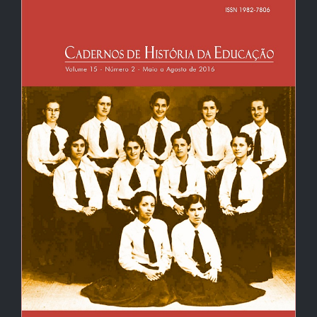
lateral
de
artigos