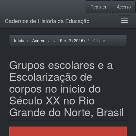
Navegação
Register
Acesso
Principal
Conteúdo
Cadernos de História da Educação
principal
Toggl
Barra
naviga
Lateral
Início
Acervo
v. 15 n. 2 (2016)
Artigos
Grupos escolares e a
Escolarização de
corpos no início do
Século XX no Rio
Grande do Norte, Brasil
Barra