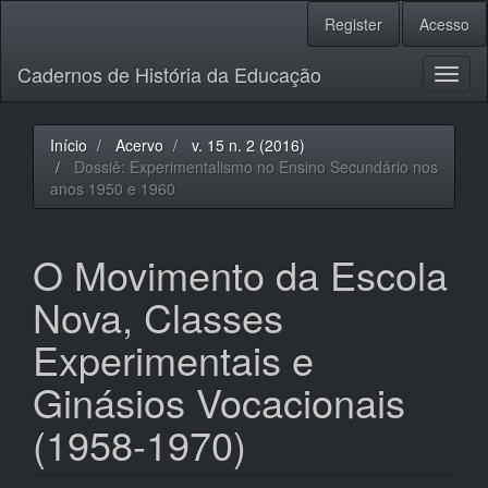
Navegação
Register
Acesso
Principal
Conteúdo
Cadernos de História da Educação
principal
Toggl
Barra
naviga
Lateral
Início
Acervo
v. 15 n. 2 (2016)
Dossiê: Experimentalismo no Ensino Secundário nos
anos 1950 e 1960
O Movimento da Escola
Nova, Classes
Experimentais e
Ginásios Vocacionais
(1958-1970)