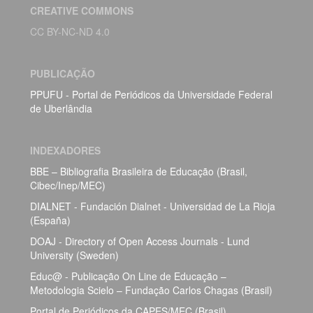
CREATIVE COMMONS
CC BY-NC-ND 4.0
PUBLICAÇÃO
PPUFU - Portal de Periódicos da Universidade Federal
de Uberlândia
INDEXADORES
BBE – Bibliografia Brasileira de Educação (Brasil,
Cibec/Inep/MEC)
DIALNET - Fundación Dialnet - Universidad de La Rioja
(España)
DOAJ - Directory of Open Access Journals - Lund
University (Sweden)
Educ@ - Publicação On Line de Educação –
Metodologia Scielo – Fundação Carlos Chagas (Brasil)
Portal de Periódicos da CAPES/MEC (Brasil)