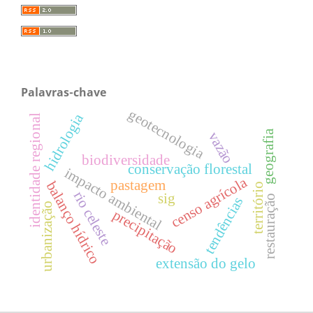
Palavras-chave
geotecnologia
hidrologia
identidade regional
geografia
vazão
biodiversidade
conservação florestal
impacto ambiental
censo agrícola
pastagem
balanço hídrico
território
rio celeste
sig
restauração
tendências
urbanização
precipitação
extensão do gelo